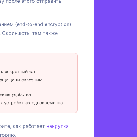
у после этого отправить
ем (end-to-end encryption).
. Скриншоты там также
ь секретный чат
 защищены сквозным
еньше удобства
их устройствах одновременно
рите, как работает
накрутка
торию.