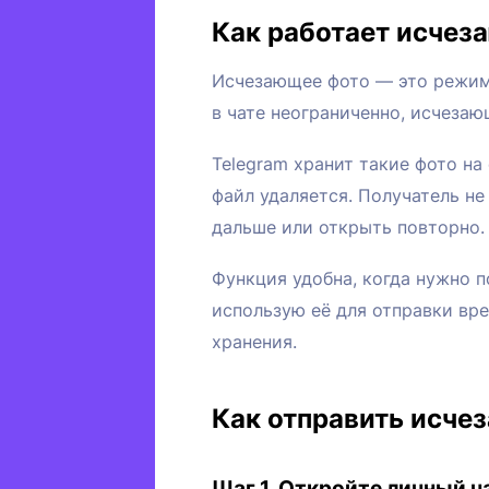
Как работает исчез
Исчезающее фото — это режим 
в чате неограниченно, исчезаю
Telegram хранит такие фото на
файл удаляется. Получатель н
дальше или открыть повторно.
Функция удобна, когда нужно п
использую её для отправки вре
хранения.
Как отправить исче
Шаг 1. Откройте личный ч