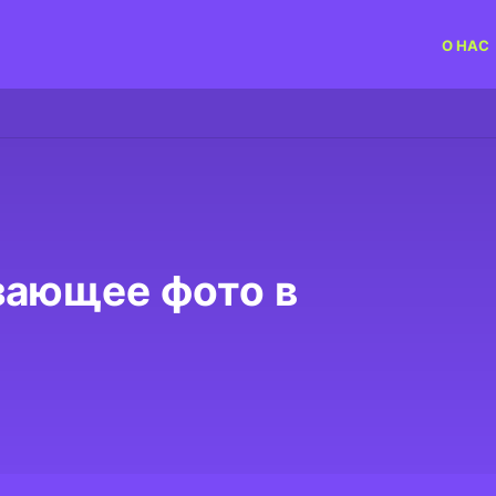
О НАС
зающее фото в