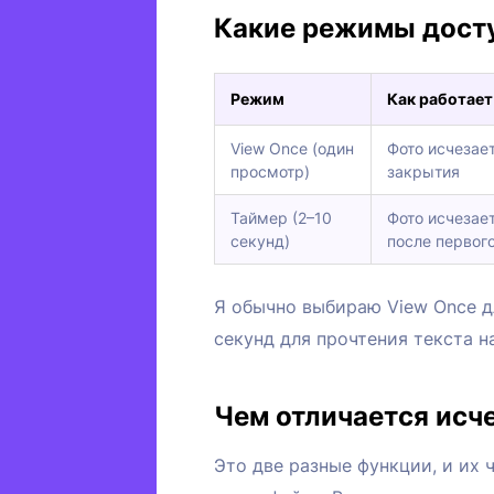
Какие режимы дост
Режим
Как работает
View Once (один
Фото исчезае
просмотр)
закрытия
Таймер (2–10
Фото исчезае
секунд)
после первог
Я обычно выбираю View Once дл
секунд для прочтения текста н
Чем отличается исч
Это две разные функции, и их