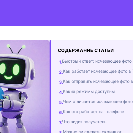
СОДЕРЖАНИЕ СТАТЬИ
Быстрый ответ: исчезающее фото 
Как работает исчезающее фото в 
Как отправить исчезающее фото 
Какие режимы доступны
Чем отличается исчезающее фото 
Как это работает на телефоне
Что видит получатель
Можно ли сделать скриншот