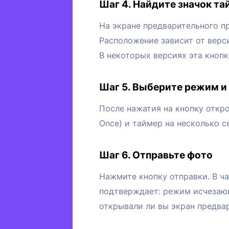
Шаг 4. Найдите значок та
На экране предварительного пр
Расположение зависит от верс
В некоторых версиях эта кнопк
Шаг 5. Выберите режим и
После нажатия на кнопку откр
Once) и таймер на несколько 
Шаг 6. Отправьте фото
Нажмите кнопку отправки. В ча
подтверждает: режим исчезающе
открывали ли вы экран предва