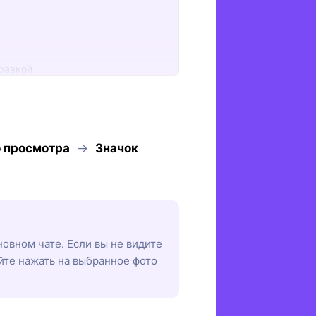
равкой
о просмотра
→
Значок
новном чате. Если вы не видите
йте нажать на выбранное фото