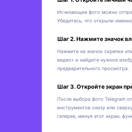
Исчезающие фото можно отправ
Убедитесь, что открыли именно
Шаг 2. Нажмите значок в
Нажмите на значок скрепки ил
видео» и найдите нужное изоб
предварительного просмотра.
Шаг 3. Откройте экран п
После выбора фото Telegram от
инструментов снизу или сверху
галерее, минуя этот экран, фу