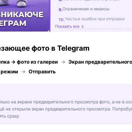
Ограничения и нюансы
Частые ошибки при отправке
Показать все ↓
Практический чеклист перед отп
Вопросы и ответы
езающее фото в Telegram
пка → фото из галереи
→
Экран предварительног
 режим
→
Отправить
ько на экране предварительного просмотра фото, а не в ос
 ещё не открыли экран предварительного просмотра. Попробу
ть сразу.