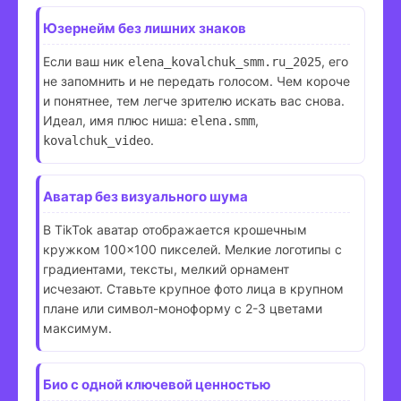
Юзернейм без лишних знаков
Если ваш ник
, его
elena_kovalchuk_smm.ru_2025
не запомнить и не передать голосом. Чем короче
и понятнее, тем легче зрителю искать вас снова.
Идеал, имя плюс ниша:
,
elena.smm
.
kovalchuk_video
Аватар без визуального шума
В TikTok аватар отображается крошечным
кружком 100×100 пикселей. Мелкие логотипы с
градиентами, тексты, мелкий орнамент
исчезают. Ставьте крупное фото лица в крупном
плане или символ-моноформу с 2-3 цветами
максимум.
Био с одной ключевой ценностью