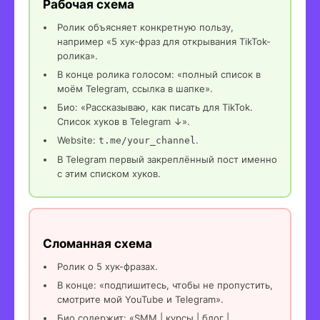
Рабочая схема
Ролик объясняет конкретную пользу,
например «5 хук-фраз для открывания TikTok-
ролика».
В конце ролика голосом: «полный список в
моём Telegram, ссылка в шапке».
Био: «Рассказываю, как писать для TikTok.
Список хуков в Telegram ↓».
Website:
.
t.me/your_channel
В Telegram первый закреплённый пост именно
с этим списком хуков.
Сломанная схема
Ролик о 5 хук-фразах.
В конце: «подпишитесь, чтобы не пропустить,
смотрите мой YouTube и Telegram».
Био содержит: «SMM | курсы | блог |