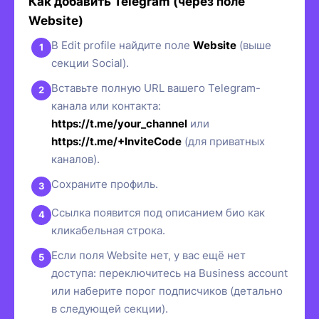
Как добавить Telegram (через поле
Website)
В Edit profile найдите поле
Website
(выше
секции Social).
Вставьте полную URL вашего Telegram-
канала или контакта:
https://t.me/your_channel
или
https://t.me/+InviteCode
(для приватных
каналов).
Сохраните профиль.
Ссылка появится под описанием био как
кликабельная строка.
Если поля Website нет, у вас ещё нет
доступа: переключитесь на Business account
или наберите порог подписчиков (детально
в следующей секции).