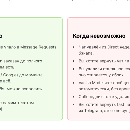
о
Когда невозможно
ие упало в Message Requests
Чат удалён из Direct нед
бэкапа.
on заказан до полного
Вы хотите вернуть чат «в
ам есть.
Вы удалили отдельное соо
 / Google) до момента
оно стирается у обоих.
е всё.
Vanish Mode-чат: сообще
ебя, можно попросить
автоматически, без архив
Собеседник тоже удалил
 с самим текстом
Вы хотите вернуть fast ч
).
из Telegram, этого не сущ