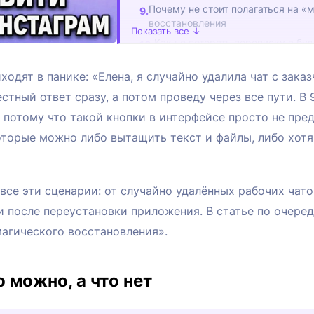
Почему не стоит полагаться на «
восстановления
Показать все ↓
Как не потерять переписку в бу
Практический чек-лист перед по
ходят в панике: «Елена, я случайно удалила чат с зака
FAQ
стный ответ сразу, а потом проведу через все пути. В 
ет, потому что такой кнопки в интерфейсе просто не пр
которые можно либо вытащить текст и файлы, либо хот
 все эти сценарии: от случайно удалённых рабочих ча
 после переустановки приложения. В статье по очереди
магического восстановления».
о можно, а что нет