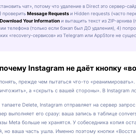
тановить чат», потому что удаление в Direct это сервер-сай
1) проверить
Message Requests
и Hidden requests (часто пер
Download Your Information
и вытащить текст из ZIP-архива (п
пии телефона (только если бэкап был ДО удаления), 4) попр
ких «recovery-сервисов» из Telegram или AppStore не сущес
: почему Instagram не даёт кнопку «в
 понять, прежде чем пытаться что-то «реанимировать»
ичтожить», а «скрыть с вашей стороны». В Instagram ло
 тапаете Delete, Instagram отправляет на сервер запро
ер выполняет его сразу: ваша запись в таблице conver
азы Meta больше не хранятся. У собеседника копия оста
, но ваша часть ушла. Именно поэтому кнопки «Восста