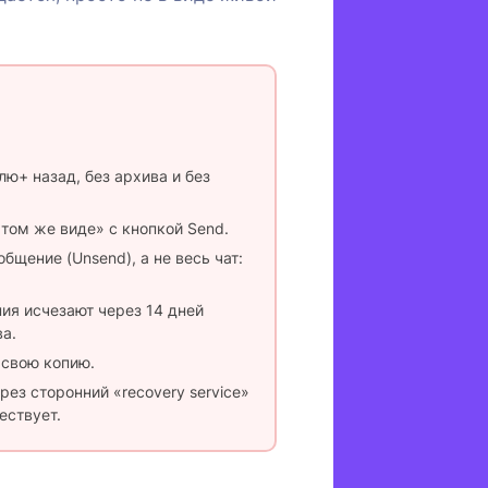
елю+ назад, без архива и без
 том же виде» с кнопкой Send.
бщение (Unsend), а не весь чат:
ния исчезают через 14 дней
а.
 свою копию.
ерез сторонний «recovery service»
ествует.