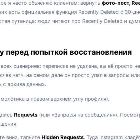
рое я часто объясняю клиентам: вернуть
фото-пост, Reel
них есть официальная функция Recently Deleted с 30-дн
астая путаница: люди читают про Recently Deleted и дума
ку перед попыткой восстановления
ех сценариев: переписка не удалена, вы её просто не 
исчез чат», на самом деле он просто упал в запросы ил
ь с архива данных.
амолётика в правом верхнем углу профиля).
дпись
Requests
(или «Запросы на сообщения»). Посмот
бщения.
те вниз, тапните
Hidden Requests
. Туда Instagram кла