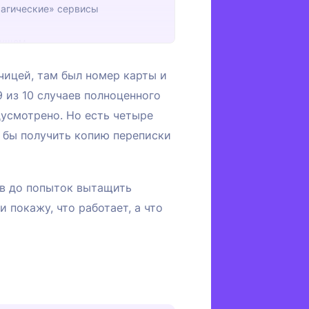
магические» сервисы
дущем
пыткой восстановления
зчицей, там был номер карты и
9 из 10 случаев полноценного
едусмотрено. Но есть четыре
я бы получить копию переписки
тов до попыток вытащить
 покажу, что работает, а что