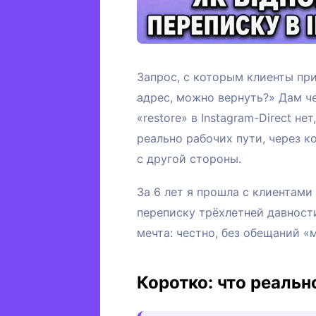
Запрос, с которым клиенты при
адрес, можно вернуть?» Дам че
«restore» в Instagram-Direct н
реально рабочих пути, через 
с другой стороны.
За 6 лет я прошла с клиентами
переписку трёхлетней давности
мечта: честно, без обещаний «
Коротко: что реальн