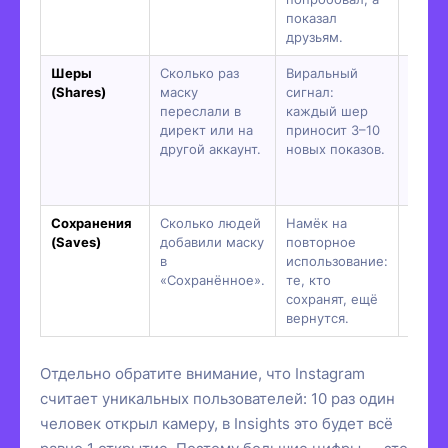
показал
интер
друзьям.
Шеры
Сколько раз
Виральный
Маск
(Shares)
маску
сигнал:
локал
переслали в
каждый шер
вызыв
директ или на
приносит 3–10
жела
другой аккаунт.
новых показов.
посов
расши
идею.
Сохранения
Сколько людей
Намёк на
Маск
(Saves)
добавили маску
повторное
однор
в
использование:
попро
«Сохранённое».
те, кто
сдела
сохранят, ещё
сезон
вернутся.
униве
Отдельно обратите внимание, что Instagram
считает уникальных пользователей: 10 раз один
человек открыл камеру, в Insights это будет всё