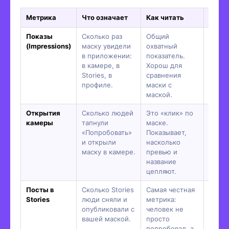
Метрика
Что означает
Как читать
Если 
Показы
Сколько раз
Общий
Маска
(Impressions)
маску увидели
охватный
попад
в приложении:
показатель.
ленту
в камере, в
Хорош для
реком
Stories, в
сравнения
нужна
профиле.
маски с
публи
маской.
Открытия
Сколько людей
Это «клик» по
Превь
камеры
тапнули
маске.
интри
«Попробовать»
Показывает,
перед
и открыли
насколько
облож
маску в камере.
превью и
назва
название
эффек
цепляют.
Посты в
Сколько Stories
Самая честная
Маск
Stories
люди сняли и
метрика:
понра
опубликовали с
человек не
но не
вашей маской.
просто
«вау»
попробовал, а
боль