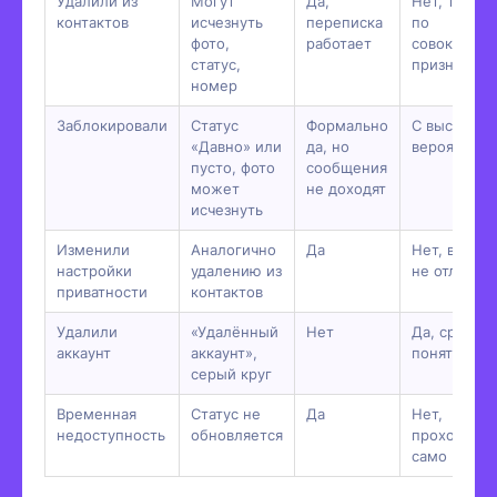
Удалили из
Могут
Да,
Нет, только
контактов
исчезнуть
переписка
по
фото,
работает
совокупнос
статус,
признаков
номер
Заблокировали
Статус
Формально
С высокой
«Давно» или
да, но
вероятност
пусто, фото
сообщения
может
не доходят
исчезнуть
Изменили
Аналогично
Да
Нет, внешн
настройки
удалению из
не отличить
приватности
контактов
Удалили
«Удалённый
Нет
Да, сразу
аккаунт
аккаунт»,
понятно
серый круг
Временная
Статус не
Да
Нет,
недоступность
обновляется
проходит
само