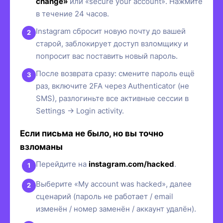
change»
или «secure your account». Нажмите
в течение 24 часов.
Instagram сбросит новую почту до вашей
старой, заблокирует доступ взломщику и
попросит вас поставить новый пароль.
После возврата сразу: смените пароль ещё
раз, включите 2FA через Authenticator (не
SMS), разлогиньте все активные сессии в
Settings → Login activity.
Если письма не было, но вы точно
взломаны
Перейдите на
instagram.com/hacked
.
Выберите «My account was hacked», далее
сценарий (пароль не работает / email
изменён / номер заменён / аккаунт удалён).