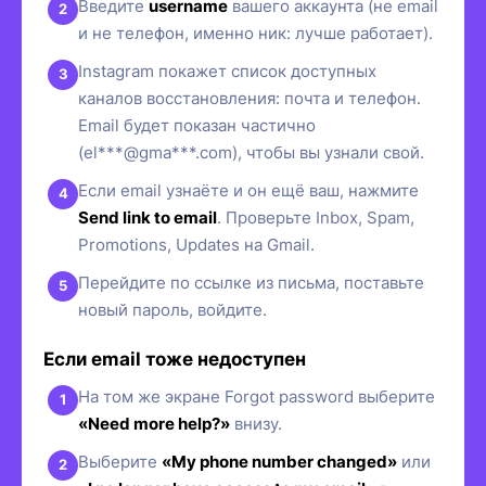
Введите
username
вашего аккаунта (не email
и не телефон, именно ник: лучше работает).
Instagram покажет список доступных
каналов восстановления: почта и телефон.
Email будет показан частично
(el***@gma***.com), чтобы вы узнали свой.
Если email узнаёте и он ещё ваш, нажмите
Send link to email
. Проверьте Inbox, Spam,
Promotions, Updates на Gmail.
Перейдите по ссылке из письма, поставьте
новый пароль, войдите.
Если email тоже недоступен
На том же экране Forgot password выберите
«Need more help?»
внизу.
Выберите
«My phone number changed»
или