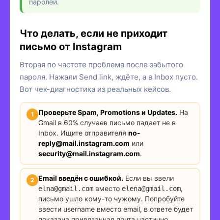
паролей.
Что делать, если не приходит
письмо от Instagram
Вторая по частоте проблема после забытого
пароля. Нажали Send link, ждёте, а в Inbox пусто.
Вот чек-диагностика из реальных кейсов.
Проверьте Spam, Promotions и Updates.
На
Gmail в 60% случаев письмо падает не в
Inbox. Ищите отправителя
no-
reply@mail.instagram.com
или
security@mail.instagram.com
.
Email введён с ошибкой.
Если вы ввели
elna@gmail.com
вместо
elena@gmail.com
,
письмо ушло кому-то чужому. Попробуйте
ввести username вместо email, в ответе будет
показана привязанная почта частично