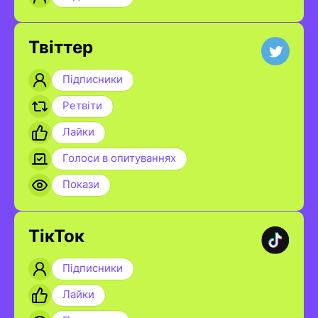
Твіттер
Підписники
Ретвіти
Лайки
Голоси в опитуваннях
Покази
ТікТок
Підписники
Лайки