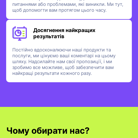
питаннями або проблемами, які виникли. Ми тут,
щоб допомогти вам протягом цього часу.
Досягнення найкращих
результатів
Постійно вдосконалюючи наші продукти та
послуги, ми цінуємо ваші коментарі на цьому
шляху. Надсилайте нам свої пропозиції, і ми
зробимо все можливе, щоб забезпечити вам
найкращі результати кожного разу.
Чому обирати нас?