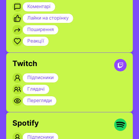
Коментарі
Лайки на сторінку
Поширення
Реакції
Twitch
Підписники
Глядачі
Перегляди
Spotify
Підписники