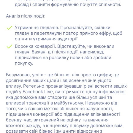
досвід і сприяти формуванню почуття спільноти.
Аналіз після події:
Утримання глядачів. Проаналізуйте, скільки
глядачів переглянули повтор прямого ефіру, щоб
оцінити утримання аудиторії.
Воронка конверсії. Відстежуйте, чи виконали
глядачі бажані дії після події, наприклад,
підписалися на розсилку новин або зробили
покупку.
Безумовно, успіх - це більше, ніж просто цифри; це
досягнення ваших цілей і здійснення значущого
впливу. Ретельно проаналізувавши різні аспекти ваших
подій у Facebook Live, ви отримаєте цінну інформацію,
яка допоможе вам створити ще більш успішні та
впливові трансляції в майбутньому. Незалежно від
того, чи є вашою метою збільшення залученості,
підвищення конверсії або підвищення впізнаваності
бренду, час, витрачений на оцінку та вивчення
кожного заходу, в кінцевому підсумку допоможе вам
розвивати свій бізнес і зміцнити відносини з