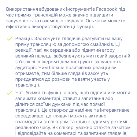
Використання вбудованих інструментів Facebook під
час прямих трансляцій може значно підвищити
залученість та взаємодію глядачів. Ось як ви можете
ефективно використовувати ці функції:
Реакції: Заохочуйте глядачів реагувати на вашу
пряму трансляцію за допомогою смайликів. Ці
реакції, такі як сердечка або піднятий вгору
великий палець, забезпечують миттєвий зворотній
зв'язок зі спікером і демонструють залученість
аудиторії. Чим більше позитивних реакцій ви
отримаєте, тим більше глядачів захочуть
приєднатися до розмови та взяти участь у
трансляції.
Чат: Увімкніть функцію чату, щоб підписники могли
залишати коментарі, ставити запитання або
ділитися своїми думками під час прямої
трансляції. Це створює динамічне та інтерактивне
середовище, де глядачі можуть активно
взаємодіяти зі спікером та один з одним у режимі
реального часу. Як спікер, уважно стежте за чатом
і відповідайте на коментарі та запитання глядачів,