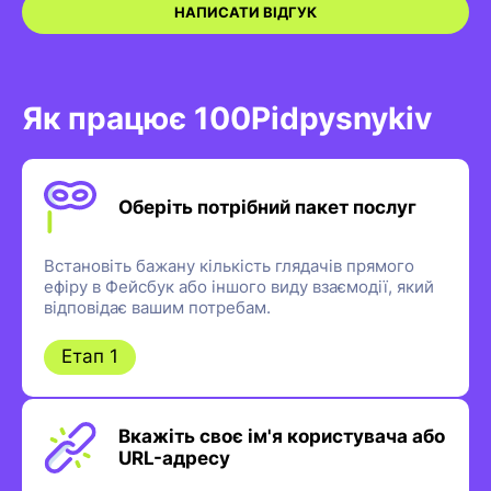
НАПИСАТИ ВІДГУК
Як працює 100Pidpysnykiv
Оберіть потрібний пакет послуг
Встановіть бажану кількість глядачів прямого
ефіру в Фейсбук або іншого виду взаємодії, який
відповідає вашим потребам.
Етап 1
Вкажіть своє ім'я користувача або
URL-адресу