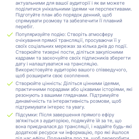
актуальними для вашої аудиторії і як ви можете
поділитися унікальними ідеями чи перспективами.
Підготуйте план або порядок денний, щоб
спрямувати розмову та забезпечити її плавний
перебіг.
Популяризуйте подію: Створіть атмосферу
очікування прямої трансляції, просуваючи її у
своїх соціальних мережах за кілька днів до події.
Створюйте тизерні пости, діліться закулісними
кадрами та заохочуйте своїх підписників зберегти
дату і налаштуватися на трансляцію.
Використовуйте аудиторію вашого співведучого,
щоб розширити своє охоплення.
Створюйте цінність: Діліться цінними ідеями,
практичними порадами або цікавими історіями, які
резонують з вашими глядачами. Підтримуйте
динамічність та інтерактивність розмови, щоб
підтримувати інтерес та увагу.
Підсумки: Після завершення прямого ефіру
зв'яжіться з аудиторією, подякуйте їй за те, що
вона приєдналася до трансляції, і надайте будь-які
додаткові ресурси чи інформацію, про які йшлося
під час ефіру. Подумайте про те, щоб переробити