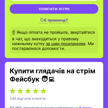
СПЛАТИТИ:
41 ГРН
Є промокод?
☝️ Якщо оплата не пройшла, звертайтеся
в чат, що знаходиться у правому
нижньому кутку
за цим посиланням
. Ми
постараємося допомогти.
Купити глядачів на стрім
Фейсбук 🧑‍💻
246 відгуків клієнтів
93.18% покупців оцінили цей товар на
5 зірок