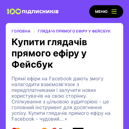
МЕНЮ
ГОЛОВНА
ГЛЯДАЧІ ПРЯМОГО ЕФІРУ У ФЕЙСБУК
Купити глядачів
прямого ефіру у
Фейсбук
Прямі ефіри на Facebook дають змогу
налагодити взаємозв'язок з
передплатниками і залучити нових
користувачів на свою сторінку.
Спілкування з цільовою аудиторією - це
головний інструмент для досягнення
успіху. Купити глядачів прямого ефіру на
Facebook - чудовий
...
»