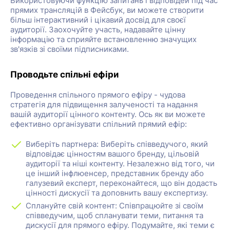
Використовуючи функцію запитань і відповідей під час
прямих трансляцій в Фейсбук, ви можете створити
більш інтерактивний і цікавий досвід для своєї
аудиторії. Заохочуйте участь, надавайте цінну
інформацію та сприяйте встановленню значущих
зв'язків зі своїми підписниками.
Проводьте спільні ефіри
Проведення спільного прямого ефіру - чудова
стратегія для підвищення залученості та надання
вашій аудиторії цінного контенту. Ось як ви можете
ефективно організувати спільний прямий ефір:
Виберіть партнера: Виберіть співведучого, який
відповідає цінностям вашого бренду, цільовій
аудиторії та ніші контенту. Незалежно від того, чи
це інший інфлюенсер, представник бренду або
галузевий експерт, переконайтеся, що він додасть
цінності дискусії та доповнить вашу експертизу.
Сплануйте свій контент: Співпрацюйте зі своїм
співведучим, щоб спланувати теми, питання та
дискусії для прямого ефіру. Подумайте, які теми є