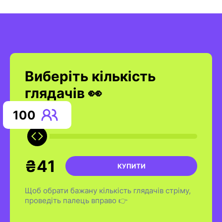
Виберіть кількість
глядачів 👀
100
₴41
КУПИТИ
Щоб обрати бажану кількість глядачів стріму,
проведіть палець вправо 👉