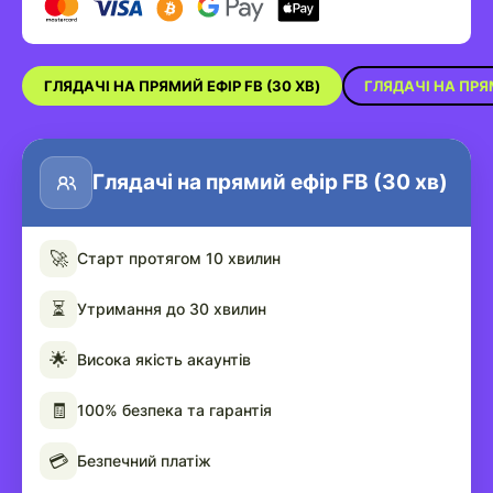
ГЛЯДАЧІ НА ПРЯМИЙ ЕФІР FB (30 ХВ)
ГЛЯДАЧІ НА ПРЯМ
Глядачі на прямий ефір FB (30 хв)
🚀
Старт протягом 10 хвилин
⏳
Утримання до 30 хвилин
🌟
Висока якість акаунтів
🧾
100% безпека та гарантія
💳
Безпечний платіж