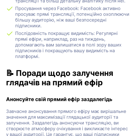
трансляції та більш детальну аналітику після неї.
Просування через Facebook: Facebook активно
просуває прямі трансляції, потенційно охоплюючи
більшу аудиторію, ніж ваші безпосередні
підписники.
Послідовність покращує видимість: Регулярні
прямі ефіри, наприклад, раз на тиждень,
допомагають вам залишатися в полі зору ваших
підписників і покращують вашу видимість на
платформі.
📝 Поради щодо залучення
глядачів на прямий ефір
Анонсуйте свій прямий ефір заздалегідь
Завчасне анонсування прямого ефіру має вирішальне
значення для максимізації глядацької аудиторії та
залучення. Заздалегідь анонсуючи трансляцію, ви
створюєте атмосферу очікування і викликаєте інтерес
у вашої аудиторії. Це гарантує, що ваші підписники