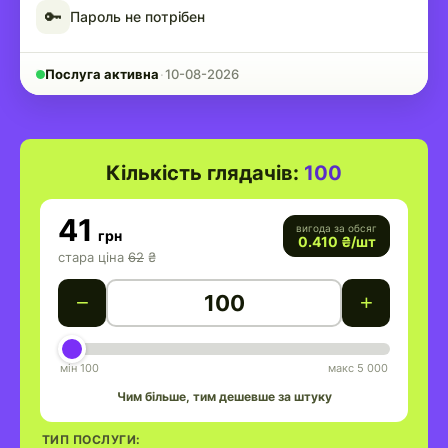
🔑
Пароль не потрібен
Послуга активна
·
10-08-2026
Кількість глядачів:
100
41
вигода за обсяг
грн
0.410
₴/шт
стара ціна
62
₴
−
+
мін 100
макс 5 000
Чим більше, тим дешевше за штуку
ТИП ПОСЛУГИ: