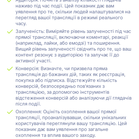
наживо під час події. Цей показник дає вам
уявлення про те, скільки людей налаштувалися на
перегляд вашої трансляції в режимі реального
часу.
Залученість: Виміряйте рівень залученості під час
прямої трансляції, включаючи коментарі, реакції
(наприклад, лайки, або емодзі) та поширення.
Вищий рівень залученості свідчить про те, що ваш
контент резонує з аудиторією та залучає її до
активної участі.
Конверсія: Визначте, чи призвела пряма
трансляція до бажаних дій, таких як реєстрація,
покупка або підписка. Відстежуйте кількість
конверсій, безпосередньо пов'язаних з
трансляцією, за допомогою інструментів
відстеження конверсій або аналізуючи дії глядачів
після події.
Охоплення: Оцініть охоплення вашої прямої
трансляції, проаналізувавши, скільки унікальних
користувачів переглянули вашу трансляцію. Цей
показник дає вам уявлення про загальне
охоплення та вплив вашого заходу.