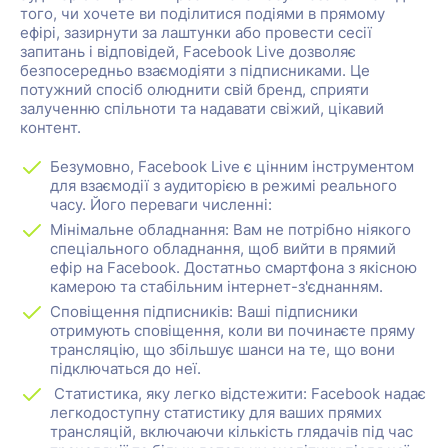
того, чи хочете ви поділитися подіями в прямому
ефірі, зазирнути за лаштунки або провести сесії
запитань і відповідей, Facebook Live дозволяє
безпосередньо взаємодіяти з підписниками. Це
потужний спосіб олюднити свій бренд, сприяти
залученню спільноти та надавати свіжий, цікавий
контент.
Безумовно, Facebook Live є цінним інструментом
для взаємодії з аудиторією в режимі реального
часу. Його переваги численні:
Мінімальне обладнання: Вам не потрібно ніякого
спеціального обладнання, щоб вийти в прямий
ефір на Facebook. Достатньо смартфона з якісною
камерою та стабільним інтернет-з'єднанням.
Сповіщення підписників: Ваші підписники
отримують сповіщення, коли ви починаєте пряму
трансляцію, що збільшує шанси на те, що вони
підключаться до неї.
Статистика, яку легко відстежити: Facebook надає
легкодоступну статистику для ваших прямих
трансляцій, включаючи кількість глядачів під час