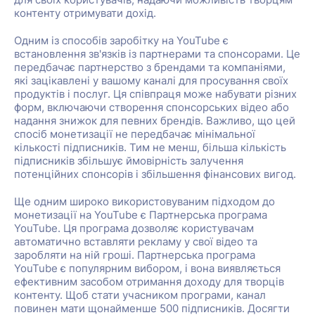
контенту отримувати дохід.
Одним із способів заробітку на YouTube є
встановлення зв'язків із партнерами та спонсорами. Це
передбачає партнерство з брендами та компаніями,
які зацікавлені у вашому каналі для просування своїх
продуктів і послуг. Ця співпраця може набувати різних
форм, включаючи створення спонсорських відео або
надання знижок для певних брендів. Важливо, що цей
спосіб монетизації не передбачає мінімальної
кількості підписників. Тим не менш, більша кількість
підписників збільшує ймовірність залучення
потенційних спонсорів і збільшення фінансових вигод.
Ще одним широко використовуваним підходом до
монетизації на YouTube є Партнерська програма
YouTube. Ця програма дозволяє користувачам
автоматично вставляти рекламу у свої відео та
заробляти на ній гроші. Партнерська програма
YouTube є популярним вибором, і вона виявляється
ефективним засобом отримання доходу для творців
контенту. Щоб стати учасником програми, канал
повинен мати щонайменше 500 підписників. Досягти