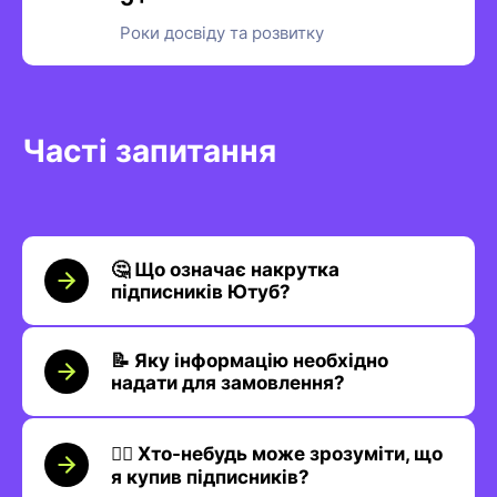
Роки досвіду та розвитку
Часті запитання
🤔 Що означає накрутка
підписників Ютуб?
📝 Яку інформацію необхідно
надати для замовлення?
🕵️‍♂️ Хто-небудь може зрозуміти, що
я купив підписників?