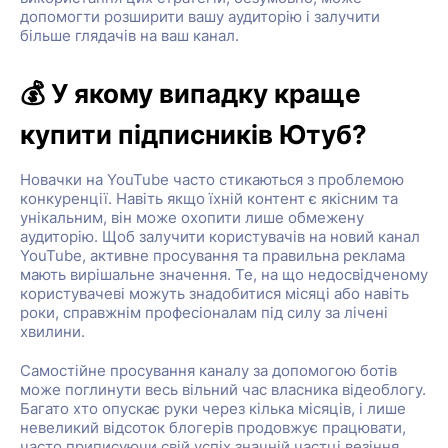
допомогти розширити вашу аудиторію і залучити
більше глядачів на ваш канал.
💰 У якому випадку краще
купити підписників Ютуб?
Новачки на YouTube часто стикаються з проблемою
конкуренції. Навіть якщо їхній контент є якісним та
унікальним, він може охопити лише обмежену
аудиторію. Щоб залучити користувачів на новий канал
YouTube, активне просування та правильна реклама
мають вирішальне значення. Те, на що недосвідченому
користувачеві можуть знадобитися місяці або навіть
роки, справжнім професіоналам під силу за лічені
хвилини.
Самостійне просування каналу за допомогою ботів
може поглинути весь вільний час власника відеоблогу.
Багато хто опускає руки через кілька місяців, і лише
невеликий відсоток блогерів продовжує працювати,
часто приписуючи свій успіх значній частці везіння.