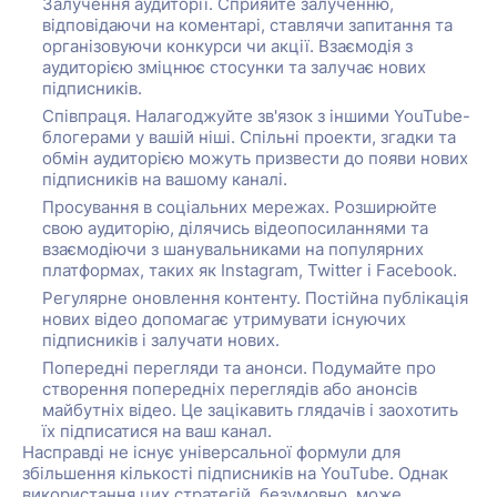
Залучення аудиторії. Сприяйте залученню,
відповідаючи на коментарі, ставлячи запитання та
організовуючи конкурси чи акції. Взаємодія з
аудиторією зміцнює стосунки та залучає нових
підписників.
Співпраця. Налагоджуйте зв'язок з іншими YouTube-
блогерами у вашій ніші. Спільні проекти, згадки та
обмін аудиторією можуть призвести до появи нових
підписників на вашому каналі.
Просування в соціальних мережах. Розширюйте
свою аудиторію, ділячись відеопосиланнями та
взаємодіючи з шанувальниками на популярних
платформах, таких як Instagram, Twitter і Facebook.
Регулярне оновлення контенту. Постійна публікація
нових відео допомагає утримувати існуючих
підписників і залучати нових.
Попередні перегляди та анонси. Подумайте про
створення попередніх переглядів або анонсів
майбутніх відео. Це зацікавить глядачів і заохотить
їх підписатися на ваш канал.
Насправді не існує універсальної формули для
збільшення кількості підписників на YouTube. Однак
використання цих стратегій, безумовно, може