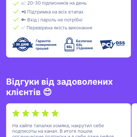
📈 20-30 підписників на день
📲 Підтримка на всіх етапах
🔑 Вхід і пароль не потрібні
✅ Перевірена якість виконання
Відгуки від задоволених
клієнтів 😊
На хайпе тапалки хомяка, накрутил себе
подписоты на канал. В итоге пошли
органические подписки и я себе даже рефов