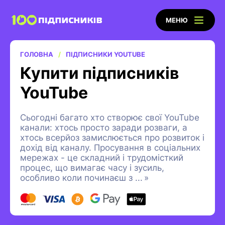
МЕНЮ
ГОЛОВНА
ПІДПИСНИКИ YOUTUBE
Купити підписників
YouTube
Сьогодні багато хто створює свої YouTube
канали: хтось просто заради розваги, а
хтось всерйоз замислюється про розвиток і
дохід від каналу. Просування в соціальних
мережах - це складний і трудомісткий
процес, що вимагає часу і зусиль,
особливо коли починаєш з
...
»