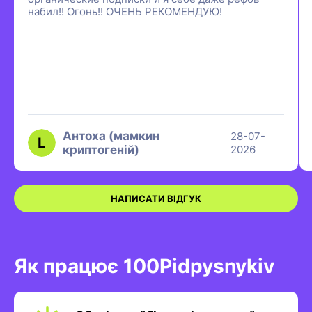
набил!! Огонь!! ОЧЕНЬ РЕКОМЕНДУЮ!
Антоха (мамкин
28-07-
криптогеній)
2026
НАПИСАТИ ВІДГУК
Як працює 100Pidpysnykiv