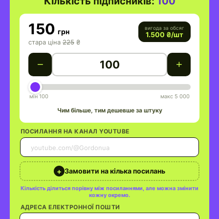
Кількість підписників:
100
150
вигода за обсяг
грн
1.500
₴/шт
стара ціна
225
₴
−
+
мін 100
макс 5 000
Чим більше, тим дешевше за штуку
ПОСИЛАННЯ НА КАНАЛ YOUTUBE
100
+
Замовити на кілька посилань
Кількість ділиться порівну між посиланнями, але можна змінити
кожну окремо.
АДРЕСА ЕЛЕКТРОННОЇ ПОШТИ