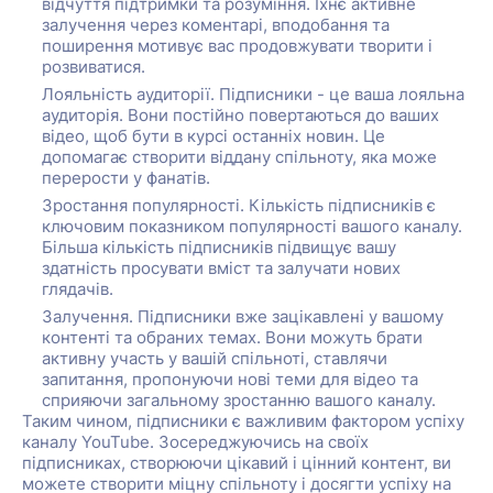
відчуття підтримки та розуміння. Їхнє активне
залучення через коментарі, вподобання та
поширення мотивує вас продовжувати творити і
розвиватися.
Лояльність аудиторії. Підписники - це ваша лояльна
аудиторія. Вони постійно повертаються до ваших
відео, щоб бути в курсі останніх новин. Це
допомагає створити віддану спільноту, яка може
перерости у фанатів.
Зростання популярності. Кількість підписників є
ключовим показником популярності вашого каналу.
Більша кількість підписників підвищує вашу
здатність просувати вміст та залучати нових
глядачів.
Залучення. Підписники вже зацікавлені у вашому
контенті та обраних темах. Вони можуть брати
активну участь у вашій спільноті, ставлячи
запитання, пропонуючи нові теми для відео та
сприяючи загальному зростанню вашого каналу.
Таким чином, підписники є важливим фактором успіху
каналу YouTube. Зосереджуючись на своїх
підписниках, створюючи цікавий і цінний контент, ви
можете створити міцну спільноту і досягти успіху на