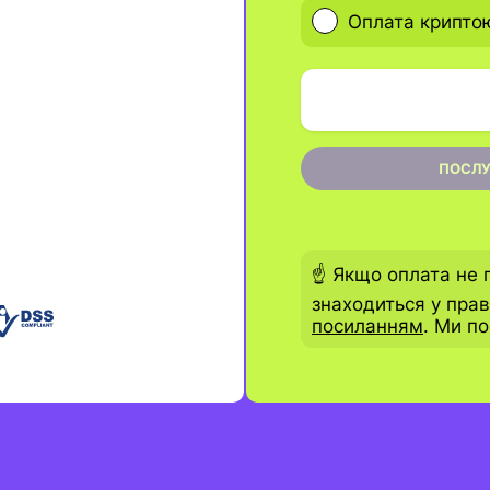
Оплата крипто
ПОСЛУ
☝️ Якщо оплата не 
знаходиться у пра
посиланням
. Ми п