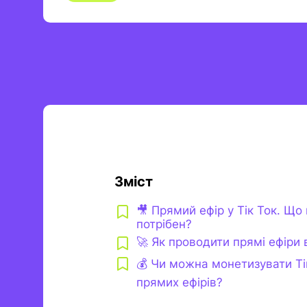
Зміст
🎥 Прямий ефір у Тік Ток. Що 
потрібен?
🚀 Як проводити прямі ефіри в
💰 Чи можна монетизувати Ті
прямих ефірів?