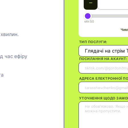
−
мін 50
Чим
 хвилин.
ТИП ПОСЛУГИ:
Глядачі на стрім Т
ід час ефіру
ПОСИЛАННЯ НА АКАУНТ:
та
АДРЕСА ЕЛЕКТРОННОЇ П
УТОЧНЕННЯ ЩОДО ЗАМО