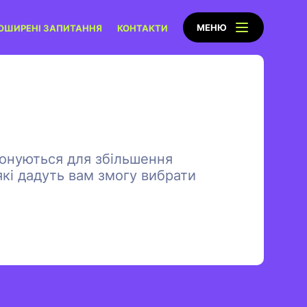
МЕНЮ
ОШИРЕНІ ЗАПИТАННЯ
КОНТАКТИ
понуються для збільшення
 які дадуть вам змогу вибрати