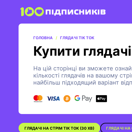
ГОЛОВНА
ГЛЯДАЧІ ТІК ТОК
Купити глядачі
На цій сторінці ви зможете озна
кількості глядачів на вашому стрі
найбільш підходящий варіант від
ГЛЯДАЧІ НА СТРІМ ТІК ТОК (30 ХВ)
ГЛЯДАЧІ НА 