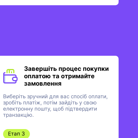
Завершіть процес покупки
оплатою та отримайте
замовлення
Виберіть зручний для вас спосіб оплати,
зробіть платіж, потім зайдіть у свою
електронну пошту, щоб підтвердити
транзакцію.
Етап 3