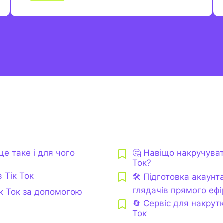
це таке і для чого
🤔 Навіщо накручуват
Ток?
 Тік Ток
🛠️ Підготовка акаун
глядачів прямого ефі
к Ток за допомогою
🔄 Сервіс для накрутк
Ток