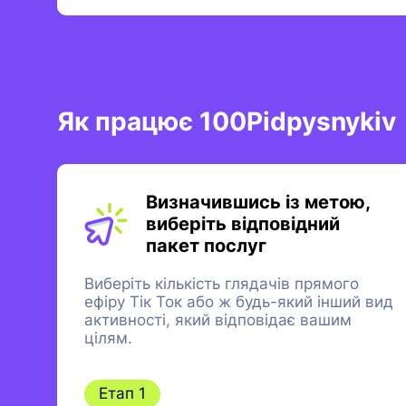
Як працює 100Pidpysnykiv
Визначившись із метою,
виберіть відповідний
пакет послуг
Виберіть кількість глядачів прямого
ефіру Тік Ток або ж будь-який інший вид
активності, який відповідає вашим
цілям.
Етап 1