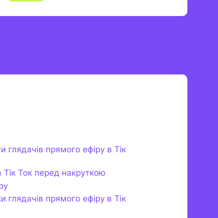
и глядачів прямого ефіру в Тік
та Тік Ток перед накруткою
ру
и глядачів прямого ефіру в Тік