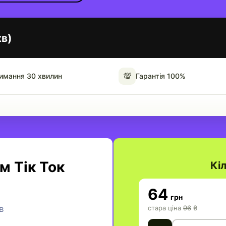
хв)
💯
имання 30 хвилин
Гарантія 100%
м Тік Ток
Кіл
64
грн
в
стара ціна
96
₴