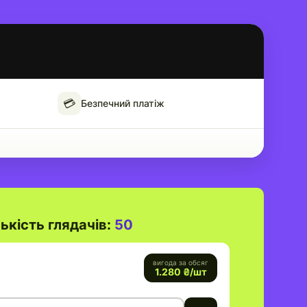
💳
Безпечний платіж
ькість глядачів:
50
вигода за обсяг
1.280
₴/шт