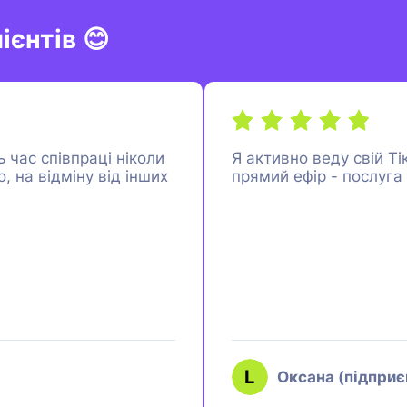
ієнтів 😊
ь час співпраці ніколи
Я активно веду свій Ті
, на відміну від інших
прямий ефір - послуга
Оксана (підпри