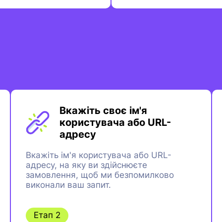
Вкажіть своє ім'я
користувача або URL-
адресу
Вкажіть ім'я користувача або URL-
адресу, на яку ви здійснюєте
замовлення, щоб ми безпомилково
виконали ваш запит.
Етап 2