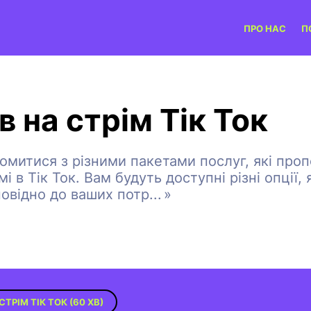
ПРО НАС
П
в на стрім Тік Ток
йомитися з різними пакетами послуг, які про
мі в Тік Ток. Вам будуть доступні різні опції,
повідно до ваших потр
...
»
СТРІМ ТІК ТОК (60 ХВ)