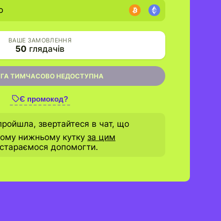
ю
ВАШЕ ЗАМОВЛЕННЯ
50
глядачів
ГА ТИМЧАСОВО НЕДОСТУПНА
Є промокод?
пройшла, звертайтеся в чат, що
вому нижньому кутку
за цим
остараємося допомогти.