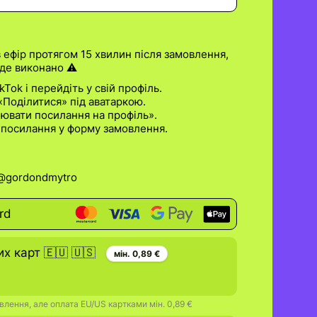
 ефір протягом 15 хвилин після замовлення,
де виконано ⚠️
Tok і перейдіть у свій профіль.
«Поділитися» під аватаркою.
іювати посилання на профіль».
 посилання у форму замовлення.
/@gordondmytro
rd
х карт 🇪🇺 🇺🇸
мін. 0,89 €
лення, але оплата EU/US картками мін. 0,89 €