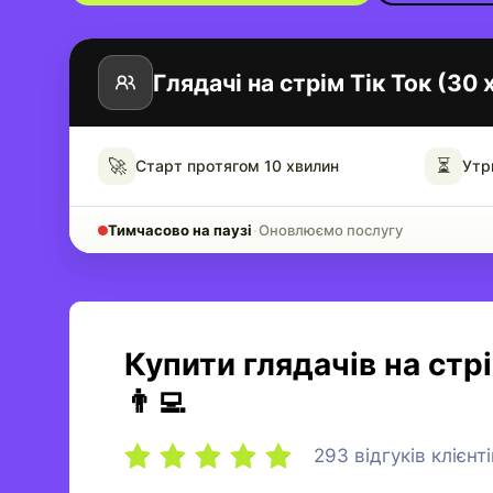
Глядачі на стрім Тік Ток (30 
🚀
⏳
Старт протягом 10 хвилин
Утр
Тимчасово на паузі
·
Оновлюємо послугу
Купити глядачів на стрі
👨‍💻
293 відгуків клієнті