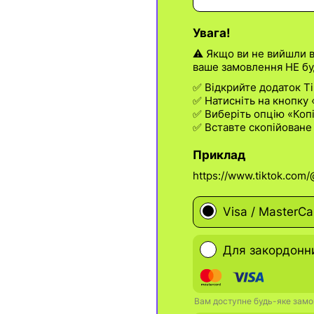
Увага!
⚠️ Якщо ви не вийшли в
ваше замовлення НЕ бу
✅ Відкрийте додаток Tik
✅ Натисніть на кнопку 
✅ Виберіть опцію «Коп
✅ Вставте скопійоване
Приклад
https://www.tiktok.com
Visa / MasterCa
Для закордонни
Вам доступне будь-яке замов