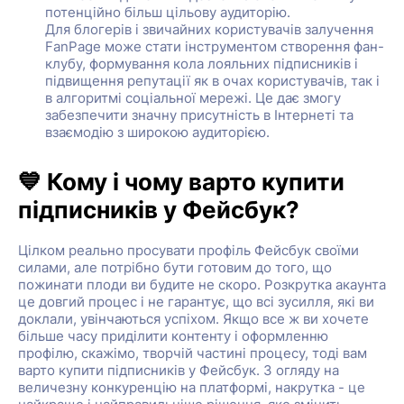
потенційно більш цільову аудиторію.
Для блогерів і звичайних користувачів залучення
FanPage може стати інструментом створення фан-
клубу, формування кола лояльних підписників і
підвищення репутації як в очах користувачів, так і
в алгоритмі соціальної мережі. Це дає змогу
забезпечити значну присутність в Інтернеті та
взаємодію з широкою аудиторією.
💙 Кому і чому варто купити
підписників у Фейсбук?
Цілком реально просувати профіль Фейсбук своїми
силами, але потрібно бути готовим до того, що
пожинати плоди ви будите не скоро. Розкрутка акаунта
це довгий процес і не гарантує, що всі зусилля, які ви
доклали, увінчаються успіхом. Якщо все ж ви хочете
більше часу приділити контенту і оформленню
профілю, скажімо, творчій частині процесу, тоді вам
варто купити підписників у Фейсбук. З огляду на
величезну конкуренцію на платформі, накрутка - це