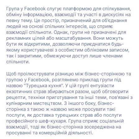
Група у Facebook слугує платформою для спілкування,
обміну інформацією, взаємодії та участі в дискусіях на
певну тему. Це простір, призначений для об'єднання
людей на основі спільних інтересів, що сприяє
взаємодії спільноти. Однак, групи не призначені для
рекламних цілей або масштабування. Вони можуть
бути як відкритими, дозволяючи приєднатися будь-
якому користувачеві з особистим обліковим записом,
так і закритими, обмежуючи доступ лише членами
спільноти.
Щоб проілюструвати різницю між бізнес-сторінкою та
групою у Facebook, розглянемо приклад групи під
назвою "Турецька кухня". У цій групі ентузіасти
екзотичних страв збираються разом, щоб обговорити
рецепти, техніки приготування та інші теми, пов'язані з
кулінарним мистецтвом. З іншого боку, бізнес-
сторінка з такою ж назвою може просувати такі
послуги, як доставка турецьких страв або послуги
професійного шеф-кухаря. Група сприяє соціальній
взаємодії, тоді як бізнес-сторінка зосереджена на
просуванні та комерційній діяльності.