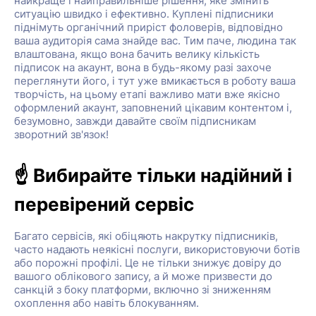
найкраще і найправильніше рішення, яке змінить
ситуацію швидко і ефективно. Куплені підписники
піднімуть органічний приріст фоловерів, відповідно
ваша аудиторія сама знайде вас. Тим паче, людина так
влаштована, якщо вона бачить велику кількість
підписок на акаунт, вона в будь-якому разі захоче
переглянути його, і тут уже вмикається в роботу ваша
творчість, на цьому етапі важливо мати вже якісно
оформлений акаунт, заповнений цікавим контентом і,
безумовно, завжди давайте своїм підписникам
зворотний зв'язок!
☝️ Вибирайте тільки надійний і
перевірений сервіс
Багато сервісів, які обіцяють накрутку підписників,
часто надають неякісні послуги, використовуючи ботів
або порожні профілі. Це не тільки знижує довіру до
вашого облікового запису, а й може призвести до
санкцій з боку платформи, включно зі зниженням
охоплення або навіть блокуванням.