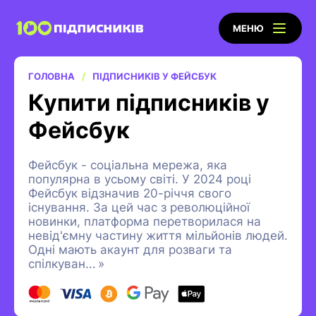
МЕНЮ
ГОЛОВНА
ПІДПИСНИКІВ У ФЕЙСБУК
Купити підписників у
Фейсбук
Фейсбук - соціальна мережа, яка
популярна в усьому світі. У 2024 році
Фейсбук відзначив 20-річчя свого
існування. За цей час з революційної
новинки, платформа перетворилася на
невід'ємну частину життя мільйонів людей.
Одні мають акаунт для розваги та
спілкуван
...
»