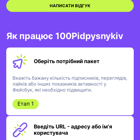
НАПИСАТИ ВІДГУК
Як працює 100Pidpysnykiv
Оберіть потрібний пакет
Вкажіть бажану кількість підписників, переглядів,
лайків або інших показників активності у
Фейсбук, які необхідно підвищити.
Етап 1
Введіть URL - адресу або ім'я
користувача