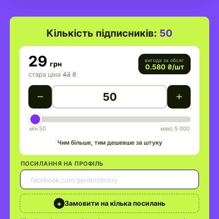
Кількість підписників:
50
29
вигода за обсяг
грн
0.580
₴/шт
стара ціна
43
₴
−
+
мін 50
макс 5 000
Чим більше, тим дешевше за штуку
ПОСИЛАННЯ НА ПРОФІЛЬ
50
+
Замовити на кілька посилань