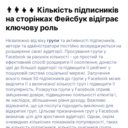
👨‍👩‍👧‍👧 Кількість підписників
на сторінках Фейсбук відіграє
ключову роль
Незалежно від віку
групи
та активності підписників,
автори та адміністратори постійно зосереджуються на
розширенні своєї аудиторії. Просування групи у
Facebook за рахунок кількості - це простий та
ефективний спосіб розширити її охоплення, донести
ідеї до більшої аудиторії та підвищити її рейтинг у
пошуковій системі соціальної мережі. Залучення
всього лише 50 підписників до групи у Facebook може
виділити її з величезної кількості груп і підвищити її
популярність. Розкрутка групи у Facebook сприяє
зміцненню довіри, підвищенню лояльності клієнтів і,
як наслідок, збільшенню рівня доходу. Важливо
відзначити, що ця послуга підходить виключно для
відкритих груп. Цільове призначення груп у Facebook
визначає цілі для зростання аудиторії. Однак, окрім
очевидних кількісних показників популярності, таких
як кількість підписників, кількість учасників групи