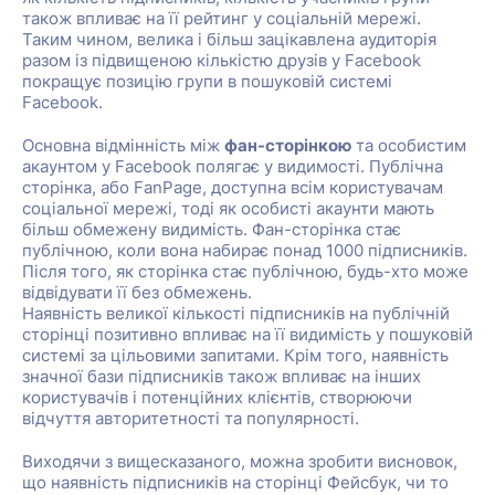
також впливає на її рейтинг у соціальній мережі.
Таким чином, велика і більш зацікавлена аудиторія
разом із підвищеною кількістю друзів у Facebook
покращує позицію групи в пошуковій системі
Facebook.
Основна відмінність між
фан-сторінкою
та особистим
акаунтом у Facebook полягає у видимості. Публічна
сторінка, або FanPage, доступна всім користувачам
соціальної мережі, тоді як особисті акаунти мають
більш обмежену видимість. Фан-сторінка стає
публічною, коли вона набирає понад 1000 підписників.
Після того, як сторінка стає публічною, будь-хто може
відвідувати її без обмежень.
Наявність великої кількості підписників на публічній
сторінці позитивно впливає на її видимість у пошуковій
системі за цільовими запитами. Крім того, наявність
значної бази підписників також впливає на інших
користувачів і потенційних клієнтів, створюючи
відчуття авторитетності та популярності.
Виходячи з вищесказаного, можна зробити висновок,
що наявність підписників на сторінці Фейсбук, чи то