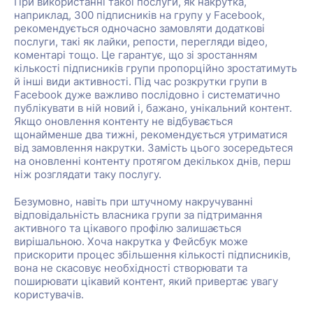
При використанні такої послуги, як накрутка,
наприклад, 300 підписників на групу у Facebook,
рекомендується одночасно замовляти додаткові
послуги, такі як лайки, репости, перегляди відео,
коментарі тощо. Це гарантує, що зі зростанням
кількості підписників групи пропорційно зростатимуть
й інші види активності. Під час розкрутки групи в
Facebook дуже важливо послідовно і систематично
публікувати в ній новий і, бажано, унікальний контент.
Якщо оновлення контенту не відбувається
щонайменше два тижні, рекомендується утриматися
від замовлення накрутки. Замість цього зосередьтеся
на оновленні контенту протягом декількох днів, перш
ніж розглядати таку послугу.
Безумовно, навіть при штучному накручуванні
відповідальність власника групи за підтримання
активного та цікавого профілю залишається
вирішальною. Хоча накрутка у Фейсбук може
прискорити процес збільшення кількості підписників,
вона не скасовує необхідності створювати та
поширювати цікавий контент, який привертає увагу
користувачів.