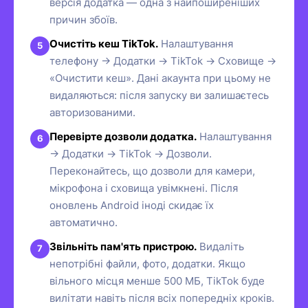
версія додатка — одна з найпоширеніших
причин збоїв.
Очистіть кеш TikTok.
Налаштування
телефону → Додатки → TikTok → Сховище →
«Очистити кеш». Дані акаунта при цьому не
видаляються: після запуску ви залишаєтесь
авторизованими.
Перевірте дозволи додатка.
Налаштування
→ Додатки → TikTok → Дозволи.
Переконайтесь, що дозволи для камери,
мікрофона і сховища увімкнені. Після
оновлень Android іноді скидає їх
автоматично.
Звільніть пам'ять пристрою.
Видаліть
непотрібні файли, фото, додатки. Якщо
вільного місця менше 500 МБ, TikTok буде
вилітати навіть після всіх попередніх кроків.