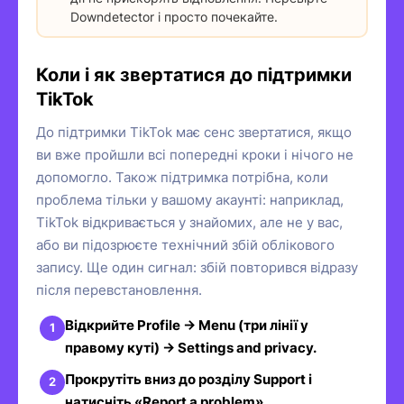
Downdetector і просто почекайте.
Коли і як звертатися до підтримки
TikTok
До підтримки TikTok має сенс звертатися, якщо
ви вже пройшли всі попередні кроки і нічого не
допомогло. Також підтримка потрібна, коли
проблема тільки у вашому акаунті: наприклад,
TikTok відкривається у знайомих, але не у вас,
або ви підозрюєте технічний збій облікового
запису. Ще один сигнал: збій повторився відразу
після перевстановлення.
Відкрийте Profile → Menu (три лінії у
правому куті) → Settings and privacy.
Прокрутіть вниз до розділу Support і
натисніть «Report a problem».