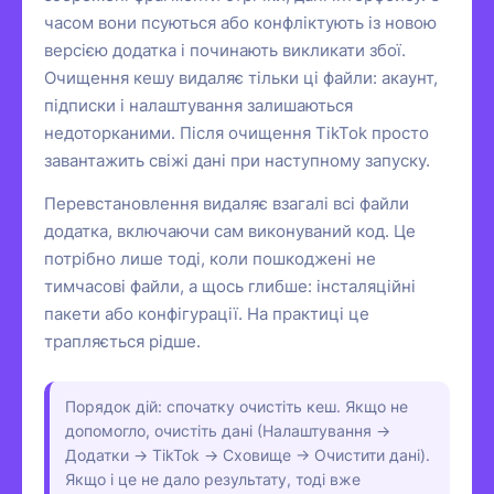
часом вони псуються або конфліктують із новою
версією додатка і починають викликати збої.
Очищення кешу видаляє тільки ці файли: акаунт,
підписки і налаштування залишаються
недоторканими. Після очищення TikTok просто
завантажить свіжі дані при наступному запуску.
Перевстановлення видаляє взагалі всі файли
додатка, включаючи сам виконуваний код. Це
потрібно лише тоді, коли пошкоджені не
тимчасові файли, а щось глибше: інсталяційні
пакети або конфігурації. На практиці це
трапляється рідше.
Порядок дій: спочатку очистіть кеш. Якщо не
допомогло, очистіть дані (Налаштування →
Додатки → TikTok → Сховище → Очистити дані).
Якщо і це не дало результату, тоді вже