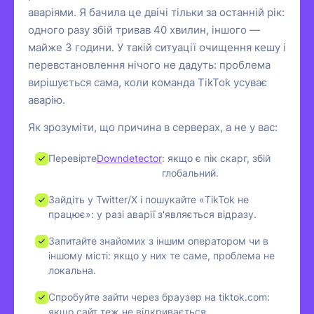
аваріями. Я бачила це двічі тільки за останній рік:
одного разу збій тривав 40 хвилин, іншого —
майже 3 години. У такій ситуації очищення кешу і
перевстановлення нічого не дадуть: проблема
вирішується сама, коли команда TikTok усуває
аварію.
Як зрозуміти, що причина в серверах, а не у вас:
Перевірте
Downdetector
: якщо є пік скарг, збій
глобальний.
Зайдіть у Twitter/X і пошукайте «TikTok не
працює»: у разі аварії з'являється відразу.
Запитайте знайомих з іншим оператором чи в
іншому місті: якщо у них те саме, проблема не
локальна.
Спробуйте зайти через браузер на tiktok.com:
якщо сайт теж не відкривається,