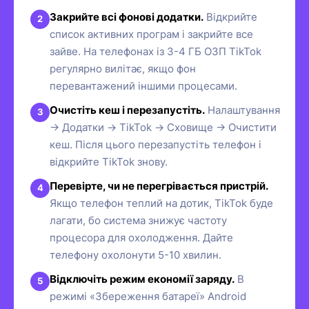
Закрийте всі фонові додатки.
Відкрийте
список активних програм і закрийте все
зайве. На телефонах із 3-4 ГБ ОЗП TikTok
регулярно вилітає, якщо фон
перевантажений іншими процесами.
Очистіть кеш і перезапустіть.
Налаштування
→ Додатки → TikTok → Сховище → Очистити
кеш. Після цього перезапустіть телефон і
відкрийте TikTok знову.
Перевірте, чи не перегрівається пристрій.
Якщо телефон теплий на дотик, TikTok буде
лагати, бо система знижує частоту
процесора для охолодження. Дайте
телефону охолонути 5-10 хвилин.
Відключіть режим економії заряду.
В
режимі «Збереження батареї» Android