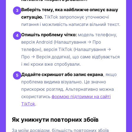
Виберіть тему, яка найближче описує вашу
ситуацію.
TikTok запропонує уточнюючі
питання і можливість написати вільний текст.
Опишіть проблему чітко:
модель телефону,
версія Android (Налаштування → Про
телефон), версія TikTok (Налаштування →
Про → Версія додатка), що саме відбувається
і які кроки вже спробували.
Додайте скриншот або запис екрана
, якщо
проблема видима візуально. Це значно
прискорює розгляд. Альтернативно можна
скористатись
формою підтримки на сайті
TikTok
.
Як уникнути повторних збоїв
За моїм досвідом, більшість повторних збоїв