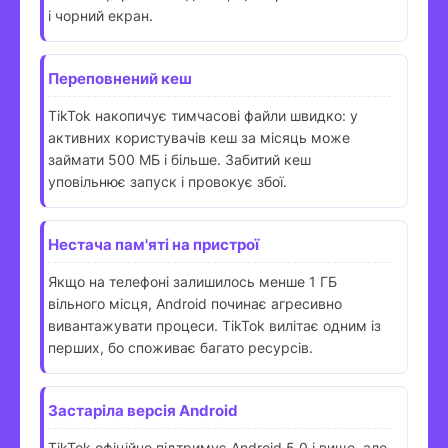
і чорний екран.
Переповнений кеш
TikTok накопичує тимчасові файли швидко: у
активних користувачів кеш за місяць може
займати 500 МБ і більше. Забитий кеш
уповільнює запуск і провокує збої.
Нестача пам'яті на пристрої
Якщо на телефоні залишилось менше 1 ГБ
вільного місця, Android починає агресивно
вивантажувати процеси. TikTok вилітає одним із
перших, бо споживає багато ресурсів.
Застаріла версія Android
TikTok офіційно підтримує Android 5.0 і вище, але