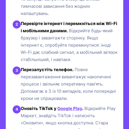
тимчасові зависання без жодних
налаштувань.
Перевірте інтернет і перемкніться між Wi-Fi
і мобільними даними.
Відкрийте будь-який
браузер і завантажте сторінку. Якщо
інтернет є, спробуйте перемкнутися: іноді
Wi-Fi дає слабкий сигнал, а мобільний зв'язок
стабільніший, і навпаки.
Перезапустіть телефон.
Повне
перезавантаження вивантажує накопичені
процеси і звільняє оперативну пам'ять.
Допомагає в 3 із 10 випадків, коли попередні
кроки не спрацювали.
Оновіть TikTok у
Google Play
.
Відкрийте Play
Маркет, знайдіть TikTok і натисніть
«Оновити», якщо кнопка доступна. Стара