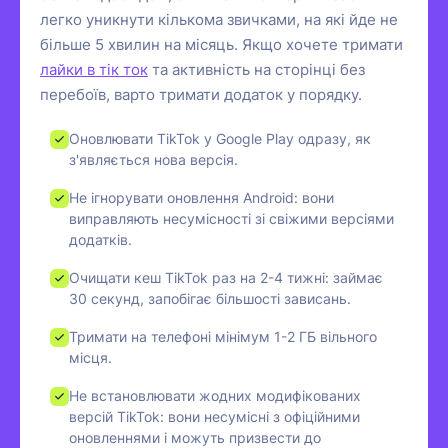
легко уникнути кількома звичками, на які йде не
більше 5 хвилин на місяць. Якщо хочете тримати
лайки в тік ток
та активність на сторінці без
перебоїв, варто тримати додаток у порядку.
Оновлювати TikTok у Google Play одразу, як
з'являється нова версія.
Не ігнорувати оновлення Android: вони
виправляють несумісності зі свіжими версіями
додатків.
Очищати кеш TikTok раз на 2-4 тижні: займає
30 секунд, запобігає більшості зависань.
Тримати на телефоні мінімум 1-2 ГБ вільного
місця.
Не встановлювати жодних модифікованих
версій TikTok: вони несумісні з офіційними
оновленнями і можуть призвести до