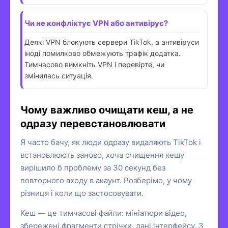
Чи не конфліктує VPN або антивірус?
Деякі VPN блокують сервери TikTok, а антивіруси
іноді помилково обмежують трафік додатка.
Тимчасово вимкніть VPN і перевірте, чи
змінилась ситуація.
Чому важливо очищати кеш, а не
одразу перевстановлювати
Я часто бачу, як люди одразу видаляють TikTok і
встановлюють заново, хоча очищення кешу
вирішило б проблему за 30 секунд без
повторного входу в акаунт. Розберімо, у чому
різниця і коли що застосовувати.
Кеш — це тимчасові файли: мініатюри відео,
збережені фрагменти стрічки, дані інтерфейсу. З