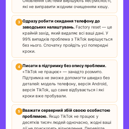
Оновлення системи вирішують несумісності,
які не виправити жодним очищенням кешу.
Одразу робити скидання телефону до
заводських налаштувань.
Factory reset — це
крайній захід, який видаляє всі ваші дані. У
99% випадків проблема з TikTok вирішується
без нього. Спочатку пройдіть усі попередні
кроки.
Писати в підтримку без опису проблеми.
«TikTok не працює» — занадто розмито.
Підтримка не зможе допомогти швидко без
деталей: модель телефону, версія Android,
версія TikTok, що саме відбувається і які
кроки вже пробували.
Вважати серверний збій своєю особистою
проблемою.
Якщо TikTok не працює у
десятків тисяч людей одночасно, жодні ваші
дії не прискорять відновлення. Перевірте