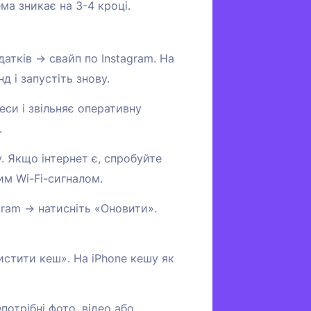
ма зникає на 3-4 кроці.
атків → свайп по Instagram. На
д і запустіть знову.
си і звільняє оперативну
.
. Якщо інтернет є, спробуйте
им Wi-Fi-сигналом.
gram → натисніть «Оновити».
тити кеш». На iPhone кешу як
отрібні фото, відео або