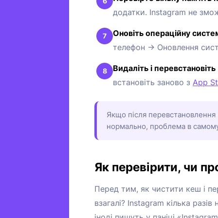
додатки. Instagram не зм
Оновіть операційну систе
телефон → Оновлення систе
Видаліть і перевстановіть 
встановіть заново з
App St
Якщо після перевстановлення 
нормально, проблема в самому 
Як перевірити, чи п
Перед тим, як чистити кеш і п
взагалі? Instagram кілька разів 
іноді пишуть у паніці «Instagra