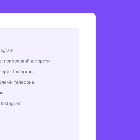
tagram
є: покроковий алгоритм
верах Instagram
роблеми телефона
ne
 Instagram