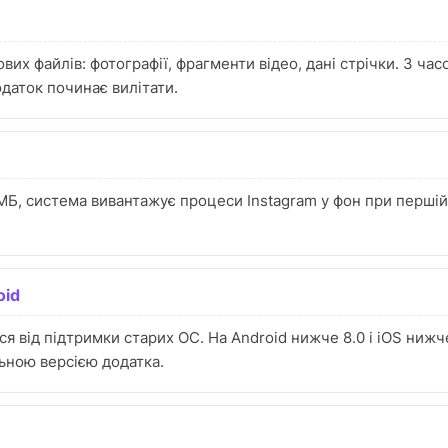
ових файлів: фотографії, фрагменти відео, дані стрічки. З ча
одаток починає вилітати.
Б, система вивантажує процеси Instagram у фон при першій 
oid
ся від підтримки старих ОС. На Android нижче 8.0 і iOS ниж
льною версією додатка.