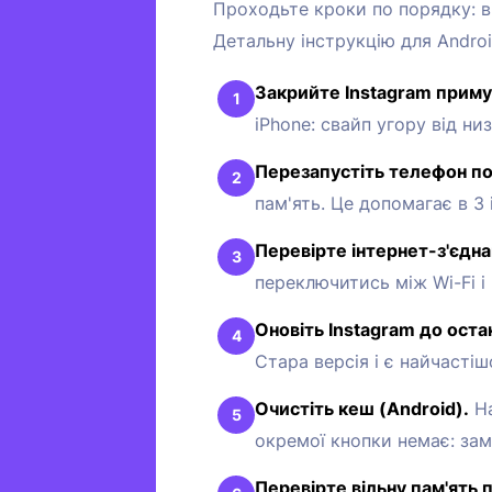
Проходьте кроки по порядку: ві
Детальну інструкцію для Androi
Закрийте Instagram примус
iPhone: свайп угору від ни
Перезапустіть телефон по
пам'ять. Це допомагає в 3
Перевірте інтернет-з'єдна
переключитись між Wi-Fi і 
Оновіть Instagram до остан
Стара версія і є найчастіш
Очистіть кеш (Android).
На
окремої кнопки немає: зам
Перевірте вільну пам'ять 