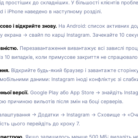
д простіших до складніших. У більшості клієнтів пробле
d і iPhone наведено в наступному розділі.
ово і відкрийте знову.
На Android: список активних дод
зу екрана → свайп по карці Instagram. Зачекайте 10 секун
вністю.
Перезавантаження вивантажує всі завислі проце
 із 10 випадків, коли примусове закриття не спрацювало
ння.
Відкрийте будь-який браузер і завантажте сторінку
мобільними даними: Instagram іноді конфліктує зі слабк
ньої версії.
Google Play або App Store → знайдіть Insta
ою причиною вильотів після змін на боці серверів.
лаштування → Додатки → Instagram → Сховище → «Очис
ість цього перейдіть до кроку 7.
пристрою.
Якщо залишилось менше 500 МБ: видаліть неп