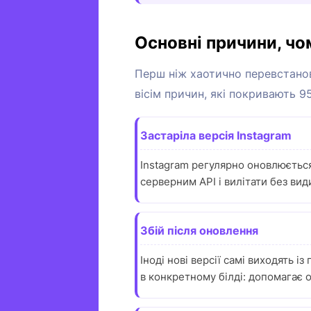
Основні причини, чо
Перш ніж хаотично перевстанов
вісім причин, які покривають 95
Застаріла версія Instagram
Instagram регулярно оновлюється:
серверним API і вилітати без ви
Збій після оновлення
Іноді нові версії самі виходять 
в конкретному білді: допомагає 