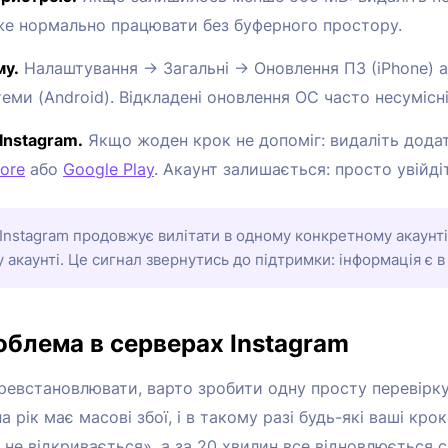
оже нормально працювати без буферного простору.
му.
Налаштування → Загальні → Оновлення ПЗ (iPhone) 
ми (Android). Відкладені оновлення ОС часто несумісні
Instagram.
Якщо жоден крок не допоміг: видаліть додат
ore
або
Google Play
. Акаунт залишається: просто увійді
Instagram продовжує вилітати в одному конкретному акаунті
акаунті. Це сигнал звернутись до підтримки: інформація є в
роблема в серверах Instagram
еревстановлювати, варто зробити одну просту перевірку
на рік має масові збої, і в такому разі будь-які ваші кро
m не відкривається», а за 20 хвилин все відновлюється 