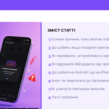
ЗМІСТ СТАТТІ
Основні причини, чому вилітає Ins
Що робити, якщо Instagram виліта
Як перевірити, чи проблема в сер
Як відрізнити збій додатку від п
Що робити на Android і що на iPho
Коли і як звертатися до підтримки
Як уникнути повторних вильотів
Часті запитання