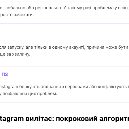
дає глобально або регіонально. У такому разі проблема у всіх
росто зачекати.
сля запуску, але тільки в одному акаунті, причина може бути 
 це за хвилину.
м ПЗ
Instagram блокують з'єднання з серверами або конфліктують 
ay позбавлена цих проблем.
tagram вилітає: покроковий алгорит