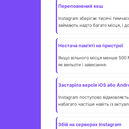
Переповнений кеш
Instagram зберігає тисячі тимчас
займають надто багато місця, і д
Нестача пам'яті на пристрої
Якщо вільного місця менше 500 М
як вильоти і зависання.
Застаріла версія iOS або Andr
Instagram поступово відмовляєть
набагато частіше навіть із актуа
Збій на серверах Instagram