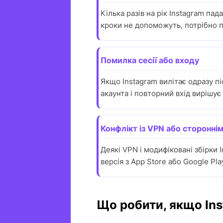
Кілька разів на рік Instagram па
кроки не допоможуть, потрібно п
Помилка сесії або входу
Якщо Instagram вилітає одразу пі
акаунта і повторний вхід вирішує
Конфлікт із VPN або сторонні
Деякі VPN і модифіковані збірки 
версія з App Store або Google Pl
Що робити, якщо Ins