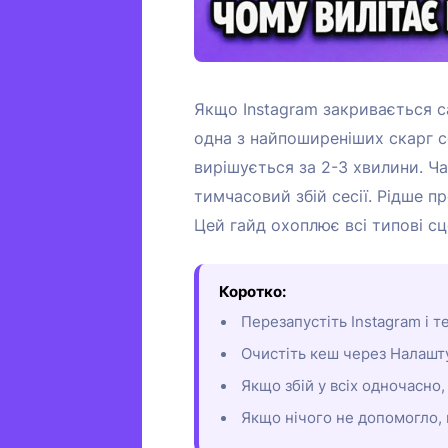
Якщо Instagram закривається сам
одна з найпоширеніших скарг се
вирішується за 2-3 хвилини. Ча
тимчасовий збій сесії. Рідше пр
Цей гайд охоплює всі типові сц
Коротко:
Перезапустіть Instagram і 
Очистіть кеш через Налашту
Якщо збій у всіх одночасно,
Якщо нічого не допомогло, 