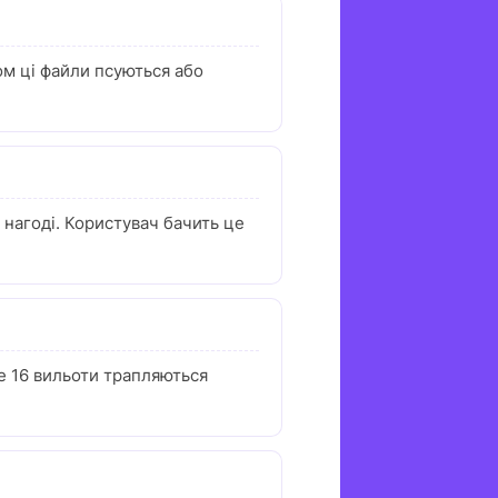
сом ці файли псуються або
нагоді. Користувач бачить це
че 16 вильоти трапляються