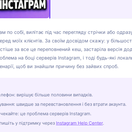
 по собі, вилітає під час перегляду стрічки або одразу 
ред моїх клієнтів. За своїм досвідом скажу: у більшост
стіше за все це переповнений кеш, застаріла версія дод
облема на боці серверів Instagram, і тоді будь-які локаль
енарії, щоб ви знайшли причину без зайвих спроб.
телефон: вирішує більше половини випадків.
вання: швидше за перевстановлення і без втрати акаунта.
 чекайте: це проблема серверів Instagram.
пишіть у підтримку через
Instagram Help Center
.