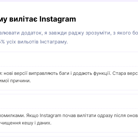
му вилітає Instagram
лювати додаток, я завжди раджу зрозуміти, з якого б
% усіх вильотів Інстаграму.
 нові версії виправляють баги і додають функції. Стара вер
димої причини.
із помилками. Якщо Instagram почав вилітати одразу після оно
очищення кешу і даних.