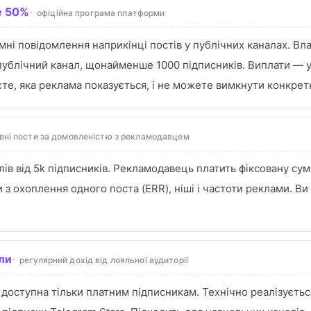
e 50%
офіційна програма платформи
мні повідомлення наприкінці постів у публічних каналах. Вл
публічний канал, щонайменше 1000 підписників. Виплати — 
єте, яка реклама показується, і не можете вимкнути конкре
вні пости за домовленістю з рекламодавцем
в від 5k підписників. Рекламодавець платить фіксовану су
 з охоплення одного поста (ERR), ніші і частоти реклами. Ви
али
регулярний дохід від лояльної аудиторії
доступна тільки платним підписникам. Технічно реалізується