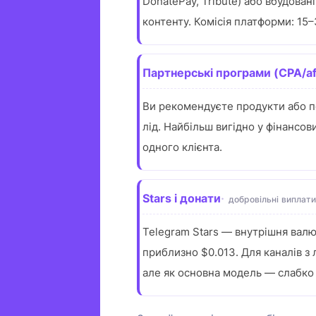
DonatePay, Tribute) або вбудован
контенту. Комісія платформи: 15
Партнерські програми (CPA/aff
Ви рекомендуєте продукти або по
лід. Найбільш вигідно у фінансов
одного клієнта.
Stars і донати
добровільні виплати
Telegram Stars — внутрішня валют
приблизно $0.013. Для каналів з
але як основна модель — слабко