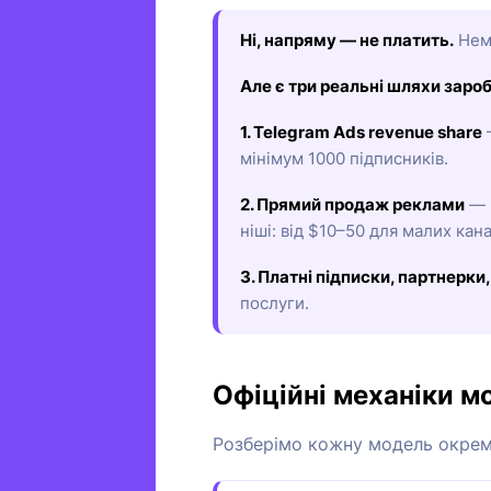
Ні, напряму — не платить.
Нема
Але є три реальні шляхи зароб
1. Telegram Ads revenue share
—
мінімум 1000 підписників.
2. Прямий продаж реклами
— р
ніші: від $10–50 для малих кан
3. Платні підписки, партнерки
послуги.
Офіційні механіки м
Розберімо кожну модель окремо: