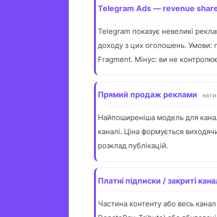
Telegram Ads — revenue shar
Telegram показує невеликі рекла
доходу з цих оголошень. Умови: 
Fragment. Мінус: ви не контролю
Прямий продаж реклами
нати
Найпоширеніша модель для каналі
каналі. Ціна формується виходячи
розклад публікацій.
Платні підписки / закриті кан
Частина контенту або весь канал 