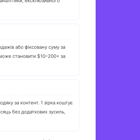
, аналітики, ексклюзивного
дажів або фіксовану суму за
м може становити $10–200+ за
дяку за контент. 1 зірка коштує
сяць без додаткових зусиль,