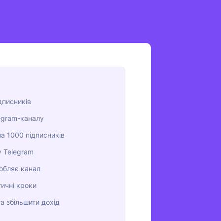
дписників
legram-каналу
а 1000 підписників
у Telegram
робляє канал
ичні кроки
та збільшити дохід