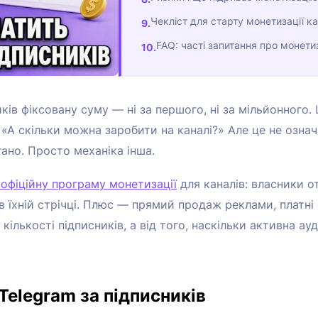
Чекліст для старту монетизації к
FAQ: часті запитання про монети
иків фіксовану суму — ні за першого, ні за мільйонного
 «А скільки можна заробити на каналі?» Але це не означ
ано. Просто механіка інша.
 офіційну програму монетизації
для каналів: власники 
в їхній стрічці. Плюс — прямий продаж реклами, платні 
кількості підписників, а від того, наскільки активна ау
Telegram за підписників