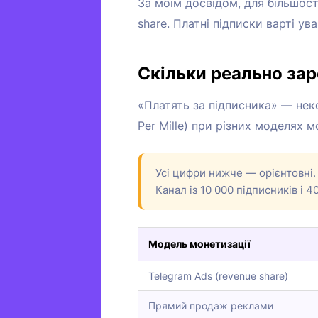
За моїм досвідом, для більшос
share. Платні підписки варті ув
Скільки реально зар
«Платять за підписника» — нек
Per Mille) при різних моделях м
Усі цифри нижче — орієнтовні. 
Канал із 10 000 підписників і 
Модель монетизації
Telegram Ads (revenue share)
Прямий продаж реклами