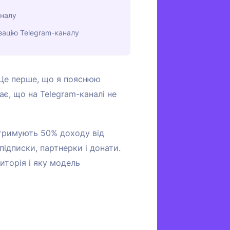
аналу
зацію Telegram-каналу
. Це перше, що я пояснюю
ає, що на Telegram-каналі не
отримують 50% доходу від
підписки, партнерки і донати.
диторія і яку модель