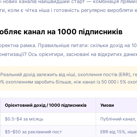
ті нових каналів найшвидший старт — комбінація прямих
аги, коли є чітка ніша і готовність регулярно виробляти
обляє канал на 1000 підписників
оректна рамка. Правильніше питати: скільки дохід на 1
онетизації? Ось орієнтири, засновані на відкритих даних
Реальний дохід залежить від ніші, охоплення постів (ERR), ге
40% охопленням заробить більше, ніж канал із 50 000 і 5% ох
Орієнтовний дохід / 1000 підписників
Умови
$0.5–$4 за місяць
Публічний канал,
$5–$50 за рекламний пост
ERR від 15%, ніше