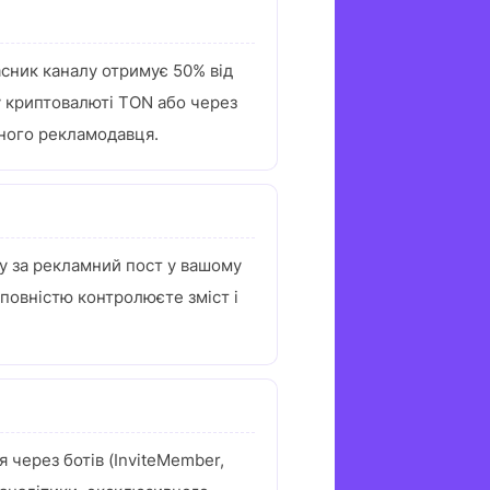
асник каналу отримує 50% від
у криптовалюті TON або через
тного рекламодавця.
му за рекламний пост у вашому
 повністю контролюєте зміст і
 через ботів (InviteMember,