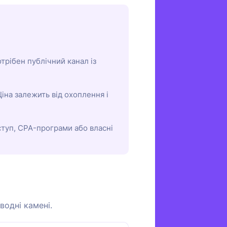
трібен публічний канал із
іна залежить від охоплення і
туп, CPA-програми або власні
водні камені.