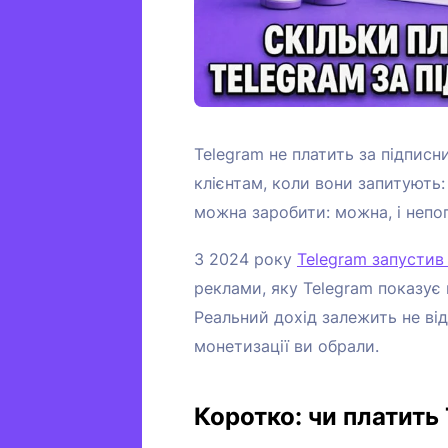
Telegram не платить за підписн
клієнтам, коли вони запитують:
можна заробити: можна, і непог
З 2024 року
Telegram запустив
реклами, яку Telegram показує 
Реальний дохід залежить не від 
монетизації ви обрали.
Коротко: чи платить 