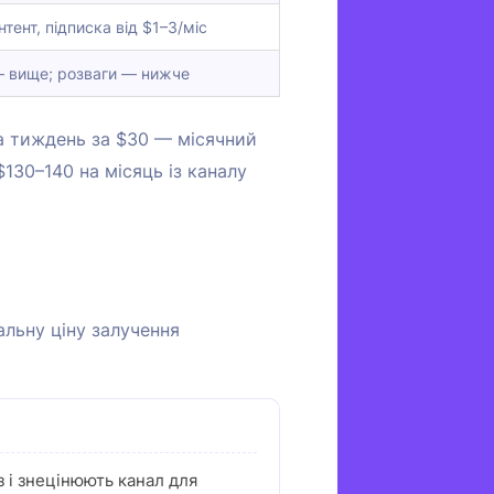
тент, підписка від $1–3/міс
— вище; розваги — нижче
на тиждень за $30 — місячний
130–140 на місяць із каналу
альну ціну залучення
з і знецінюють канал для