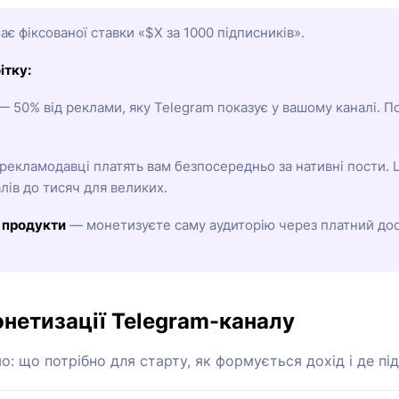
є фіксованої ставки «$X за 1000 підписників».
ітку:
 50% від реклами, яку Telegram показує у вашому каналі. По
екламодавці платять вам безпосередньо за нативні пости. Ц
алів до тисяч для великих.
, продукти
— монетизуєте саму аудиторію через платний дос
онетизації Telegram-каналу
 що потрібно для старту, як формується дохід і де під