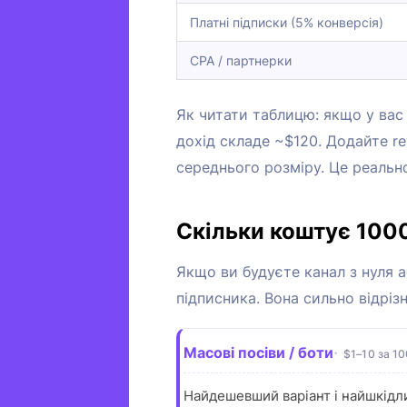
Платні підписки (5% конверсія)
CPA / партнерки
Як читати таблицю: якщо у вас
дохід складе ~$120. Додайте re
середнього розміру. Це реально
Скільки коштує 1000
Якщо ви будуєте канал з нуля 
підписника. Вона сильно відріз
Масові посіви / боти
$1–10 за 1
Найдешевший варіант і найшкідли