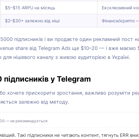
$5–$15 ARPU на місяць
Ексклюзивний кон
$2–$30+ залежно від ніші
Фінанси/крипто 
 5000 підписників і ви продаєте один рекламний пост 
venue share від Telegram Ads ще $10–20 — і вже маємо $
 для нішевого каналу з живою аудиторією в Україні.
 підписників у Telegram
або хочете прискорити зростання, важливо розуміти ре
няється залежно від методу.
000 — не рекомендується
віший. Такі підписники не читають контент, тягнуть ERR вни