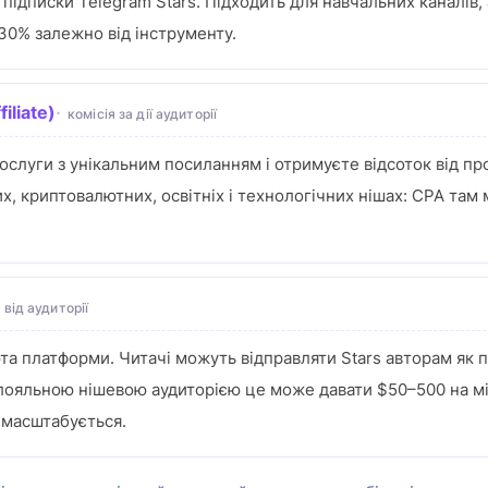
і підписки Telegram Stars. Підходить для навчальних каналів
–30% залежно від інструменту.
iliate)
комісія за дії аудиторії
слуги з унікальним посиланням і отримуєте відсоток від про
их, криптовалютних, освітніх і технологічних нішах: CPA та
 від аудиторії
а платформи. Читачі можуть відправляти Stars авторам як по
 лояльною нішевою аудиторією це може давати $50–500 на мі
 масштабується.