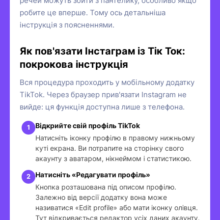
речей можуть збити з пантелику, особливо якщо
робите це вперше. Тому ось детальніша
інструкція з поясненнями.
Як пов'язати Інстаграм із Тік Ток:
покрокова інструкція
Вся процедура проходить у мобільному додатку
TikTok. Через браузер прив'язати Instagram не
вийде: ця функція доступна лише з телефона.
Відкрийте свій профіль TikTok
Натисніть іконку профілю в правому нижньому
куті екрана. Ви потрапите на сторінку свого
акаунту з аватаром, нікнеймом і статистикою.
Натисніть «Редагувати профіль»
Кнопка розташована під описом профілю.
Залежно від версії додатку вона може
називатися «Edit profile» або мати іконку олівця.
Тут відкривається редактор усіх даних акаунту.