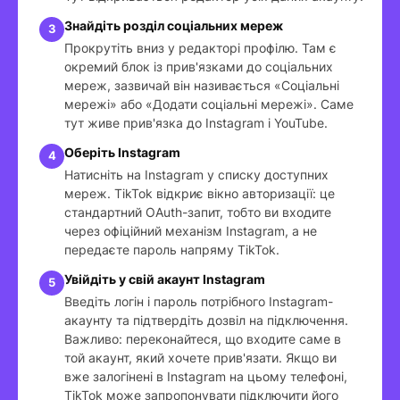
Знайдіть розділ соціальних мереж
Прокрутіть вниз у редакторі профілю. Там є
окремий блок із прив'язками до соціальних
мереж, зазвичай він називається «Соціальні
мережі» або «Додати соціальні мережі». Саме
тут живе прив'язка до Instagram і YouTube.
Оберіть Instagram
Натисніть на Instagram у списку доступних
мереж. TikTok відкриє вікно авторизації: це
стандартний OAuth-запит, тобто ви входите
через офіційний механізм Instagram, а не
передаєте пароль напряму TikTok.
Увійдіть у свій акаунт Instagram
Введіть логін і пароль потрібного Instagram-
акаунту та підтвердіть дозвіл на підключення.
Важливо: переконайтеся, що входите саме в
той акаунт, який хочете прив'язати. Якщо ви
вже залогінені в Instagram на цьому телефоні,
TikTok може запропонувати підключити його