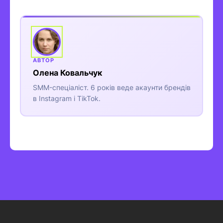
Олена Ковальчук
SMM-спеціаліст. 6 років веде акаунти брендів
в Instagram і TikTok.