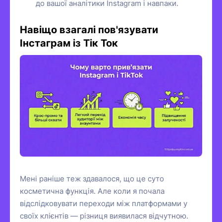
до вашої аналітики Instagram і навпаки.
Навіщо взагалі пов'язувати
Інстаграм із Тік Ток
Мені раніше теж здавалося, що це суто
косметична функція. Але коли я почала
відслідковувати переходи між платформами у
своїх клієнтів — різниця виявилася відчутною.