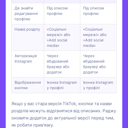
Де знайти
Під описом
Під описом
редагування
профілю
профілю
профілю
Назва розділу
«Соціальні
«Соціальні
мережі» або
мережі» або
«Add social
«Add social
media»
media»
Авторизація
Через
Через
Instagram
вбудований
вбудований
браузер або
браузер або
додаток
додаток
Відображення
Іконка Instagram
Іконка Instagram
кнопки
у профілі
у профілі
Якщо у вас стара версія TikTok, кнопки та назви
розділів можуть відрізнятися від описаних. Раджу
оновити додаток до актуальної версії перед тим,
як робити прив'язку.