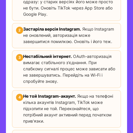
одразу: у старих версіях його може просто
не бути. Оновіть TikTok через App Store або
Google Play.
Застаріла версія Instagram.
Якщо Instagram
не оновлений, авторизація може
завершитися помилкою. Оновіть і його теж.
Нестабільний інтернет.
OAuth-авторизація
вимагає стабільного з'єднання. При
слабкому сигналі процес може зависати або
не завершуватись. Перейдіть на Wi-Fi і
спробуйте знову.
Не той Instagram-акаунт.
Якщо на телефоні
кілька акаунтів Instagram, TikTok може
підхопити не той. Переконайтеся, що
потрібний акаунт активний перед початком
прив'язки.