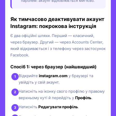
паролем: акаунт відновлюється миттєво.
Як тимчасово деактивувати акаунт
Instagram: покрокова інструкція
Є два офіційні шляхи. Перший — класичний,
через браузер. Другий — через Accounts Center,
який відкривається і з телефону через застосунок
Facebook.
Спосіб 1: через браузер (найшвидший)
Відкрийте
instagram.com
у браузері та
увійдіть у свій акаунт.
Натисніть на іконку свого профілю у правому
верхньому куті й перейдіть у
Профіль
.
Натисніть
Редагувати профіль
.