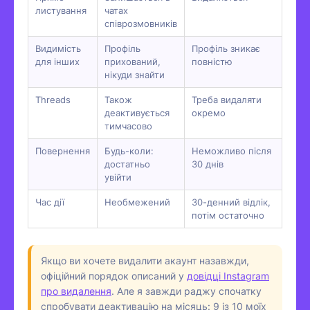
листування
чатах
співрозмовників
Видимість
Профіль
Профіль зникає
для інших
прихований,
повністю
нікуди знайти
Threads
Також
Треба видаляти
деактивується
окремо
тимчасово
Повернення
Будь-коли:
Неможливо після
достатньо
30 днів
увійти
Час дії
Необмежений
30-денний відлік,
потім остаточно
Якщо ви хочете видалити акаунт назавжди,
офіційний порядок описаний у
довідці Instagram
про видалення
. Але я завжди раджу спочатку
спробувати деактивацію на місяць: 9 із 10 моїх