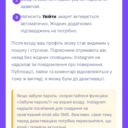
зазвичай.
Натисніть
Увійти
: акаунт активується
автоматично. Жодних додаткових
підтверджень не потрібно.
Після входу ваш профіль знову стає видимим у
пошуку і стрічках. Підписники отримають вас
назад без жодних сповіщень: Instagram не
надсилає їм повідомлення про повернення.
Публікації, лайки та коментарі відновлюються у
тому ж вигляді, в якому були до деактивації.
Якщо забули пароль: скористайтеся функцією
«Забули пароль?» на екрані входу. Instagram
надішле посилання для скидання на
прив'язаний email або SMS. Важливо: саме тому
перед деактивацією потрібно переконатися, що
email і телефон актуальні.