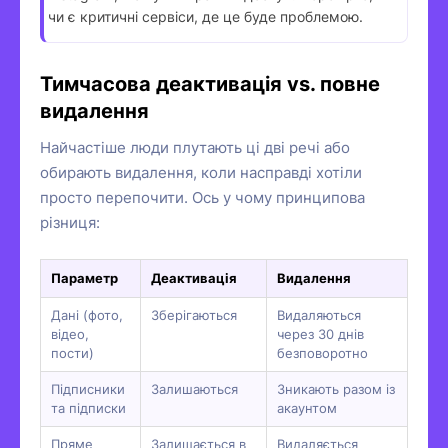
чи є критичні сервіси, де це буде проблемою.
Тимчасова деактивація vs. повне
видалення
Найчастіше люди плутають ці дві речі або
обирають видалення, коли насправді хотіли
просто перепочити. Ось у чому принципова
різниця:
Параметр
Деактивація
Видалення
Дані (фото,
Зберігаються
Видаляються
відео,
через 30 днів
пости)
безповоротно
Підписники
Залишаються
Зникають разом із
та підписки
акаунтом
Пряме
Залишається в
Видаляється