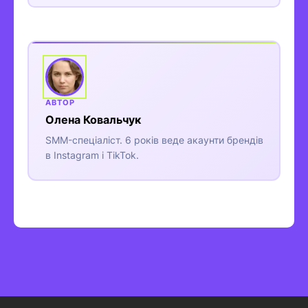
Олена Ковальчук
SMM-спеціаліст. 6 років веде акаунти брендів
в Instagram і TikTok.