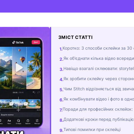
ЗМІСТ СТАТТІ
Коротко: 3 способи склейки за 30
Як об'єднати кілька відео всереди
Навіщо взагалі склеювати: storytel
Як зробити склейку через сторон
Чим Stitch відрізняється від звич
Як комбінувати відео і фото в од
Поради для професійних склейок: п
Додаткові кроки перед публікаці
Типові помилки при склейці