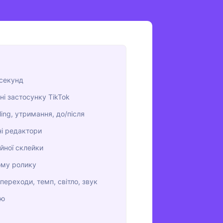
 секунд
ні застосунку TikTok
ling, утримання, до/після
ні редактори
айної склейки
ному ролику
ереходи, темп, світло, звук
єю