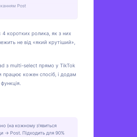
сканням Post
 4 коротких ролика, як з них
алежить не від «який крутіший»,
d з multi-select прямо у TikTok
и працює кожен спосіб, і додам
 функція.
вно (на кожному з'явиться
ди → Post. Підходить для 90%