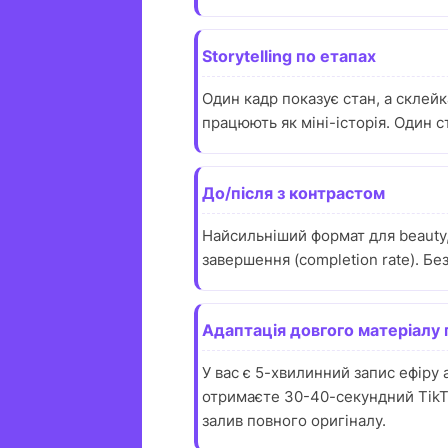
Storytelling по етапах
Один кадр показує стан, а склейк
працюють як міні-історія. Один с
До/після з контрастом
Найсильніший формат для beauty, 
завершення (completion rate). Бе
Адаптація довгого матеріалу 
У вас є 5-хвилинний запис ефіру 
отримаєте 30-40-секундний TikTo
залив повного оригіналу.