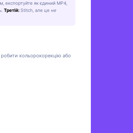
м, експортуйте як єдиний MP4,
ь.
Третій:
Stitch, але це
не
а робити кольорокорекцію або