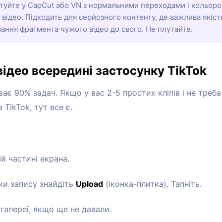
туйте у CapCut або VN з нормальними переходами і кольоро
 відео. Підходить для серйозного контенту, де важлива якіст
вання фрагмента чужого відео до свого. Не плутайте.
відео всередині застосунку TikTok
є 90% задач. Якщо у вас 2-5 простих кліпів і не треб
 TikTok, тут все є.
й частині екрана.
ки запису знайдіть
Upload
(іконка-плитка). Тапніть.
 галереї, якщо ще не давали.