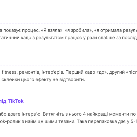
а показує процес. «Я взяла», «я зробила», «я отримала резуль
татичний кадр з результатом працює у рази слабше за послід
fitness, ремонтів, інтер'єрів. Перший кадр «до», другий «піс
з склейки цього ефекту не відтворити.
під TikTok
або довге інтерв'ю. Витягніть з нього 4 найкращі моменти по 
k-ролик з найміцнішими тезами. Така перепаковка дає у 5-10