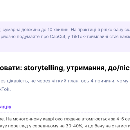
т, сумарна довжина до 10 хвилин. На практиці я рідко бачу ск
серйозно подумайте про CapCut, у TikTok-таймлайні стає важк
вати: storytelling, утримання, до/пі
ез цікавість, не через чіткий план, ось 4 причини, чо
kTok.
кадру
me. На монотонному кадрі око глядача втомлюється за 4-6 се
ує перегляд у середньому на 30-40%, я це бачу на статистиц