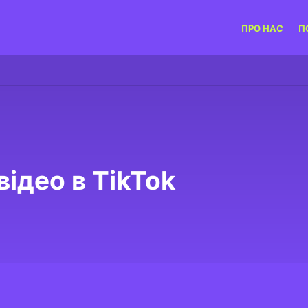
ПРО НАС
П
відео в TikTok