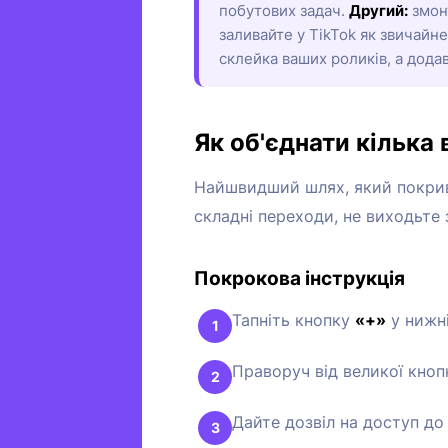
побутових задач.
Другий:
змон
заливайте у TikTok як звичайне
склейка ваших роликів, а дода
Як об'єднати кілька 
Найшвидший шлях, який покрива
складні переходи, не виходьте з
Покрокова інструкція
Тапніть кнопку
«+»
у нижні
Праворуч від великої кноп
Дайте дозвіл на доступ до