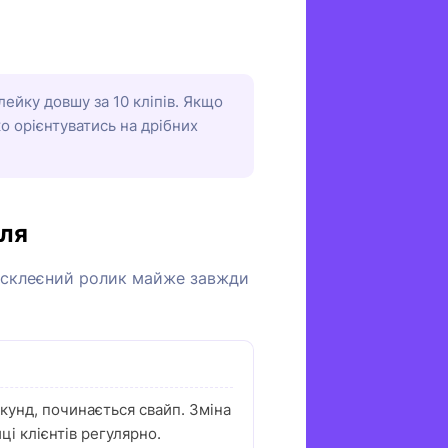
лейку довшу за 10 кліпів. Якщо
о орієнтуватись на дрібних
сля
му склеєний ролик майже завжди
кунд, починається свайп. Зміна
і клієнтів регулярно.