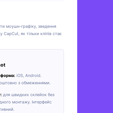
ити моушн-графіку, зведення
 CapCut, як тільки кліпів стає
hot
тформа:
iOS, Android.
оштовно з обмеженнями.
:
для швидких склейок без
дного монтажу. Інтерфейс
їтивний.