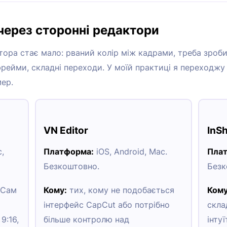
через сторонні редактори
тора стає мало: рваний колір між кадрами, треба зроб
рейми, складні переходи. У моїй практиці я переходжу у
мер.
VN Editor
InS
,
Платформа:
iOS, Android, Mac.
Пла
Безкоштовно.
Безк
 Сам
Кому:
тих, кому не подобається
Кому
інтерфейс CapCut або потрібно
скла
9:16,
більше контролю над
інту