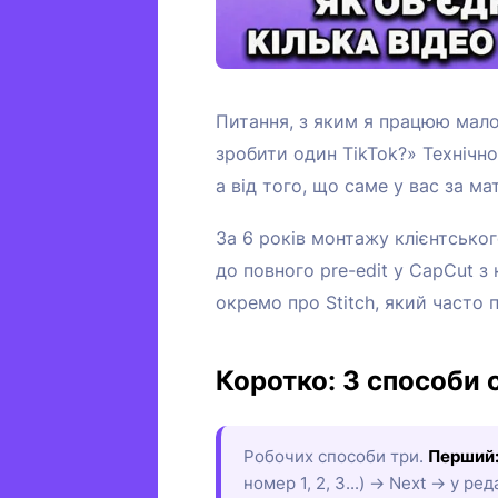
Питання, з яким я працюю мало
зробити один TikTok?» Технічно 
а від того, що саме у вас за мат
За 6 років монтажу клієнтського
до повного pre-edit у CapCut з
окремо про Stitch, який часто п
Коротко: 3 способи 
Робочих способи три.
Перший
номер 1, 2, 3...) → Next → у р