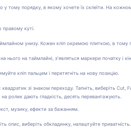
но у тому порядку, в якому хочете їх склеїти. На кожно
 правому куті.
ймлайном унизу. Кожен кліп окремою плиткою, в тому п
 на нього на таймлайні, з'являться маркери початку і кін
имуйте кліп пальцем і перетягніть на нову позицію.
квадратик зі знаком переходу. Тапніть, виберіть Cut, F
 на ролик дають гладкість, десять перевантажують.
екст, музику, ефекти за бажанням.
ніть опис, виберіть обкладинку, налаштуйте приватність.