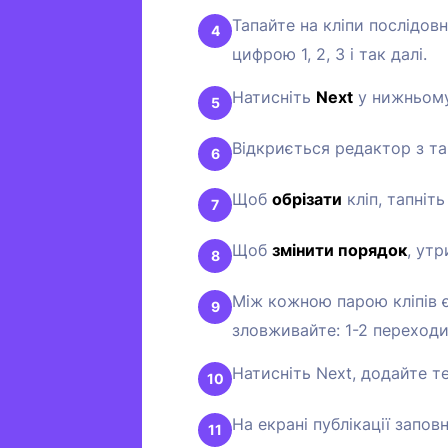
Тапайте на кліпи послідов
цифрою 1, 2, 3 і так далі.
Натисніть
Next
у нижньому
Відкриється редактор з та
Щоб
обрізати
кліп, тапніть
Щоб
змінити порядок
, утр
Між кожною парою кліпів є 
зловживайте: 1-2 переходи
Натисніть Next, додайте т
На екрані публікації запов