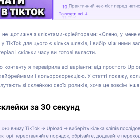
Практичний чек-ліст перед нати
Показати всі ↓
FAQ
 не щотижня з клієнтами-кріейторами: «Олено, у мене є
у TikTok для цього є кілька шляхів, і вибір між ними з
еріал і скільки часу ви готові вкласти.
 контенту я перевірила всі варіанти: від простого Uploa
 кейфреймами і кольорокорекцією. У статті покажу, кол
лутають зі склейкою своїх роликів, хоча це зовсім інша
склейки за 30 секунд
:
«+» внизу TikTok → Upload → виберіть кілька кліпів послідо
едакторі переставляйте порядок, обрізайте, додавайте перехо