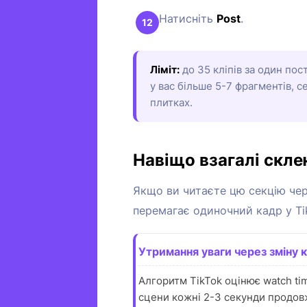
Натисніть
Post
.
Ліміт:
до 35 кліпів за один пос
у вас більше 5-7 фрагментів, 
плитках.
Навіщо взагалі склею
Якщо ви читаєте цю секцію чер
перемагає одиночний кадр у Ti
Утримання уваги через зміну 
Алгоритм TikTok оцінює watch ti
сцени кожні 2-3 секунди продовж