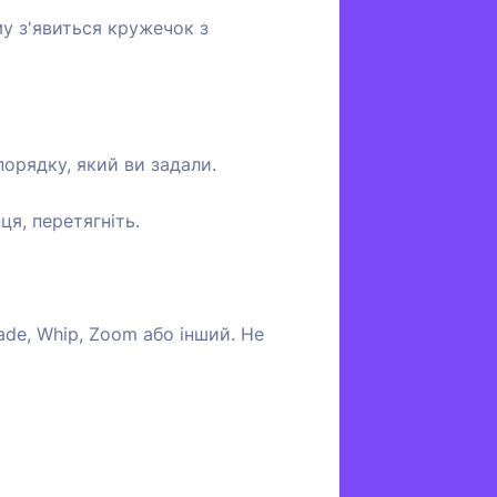
му з'явиться кружечок з
орядку, який ви задали.
ця, перетягніть.
ade, Whip, Zoom або інший. Не