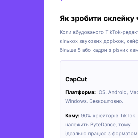
Як зробити склейку 
Коли вбудованого TikTok-редак
кількох звукових доріжок, кейф
більше 5 або кадри з різних ка
CapCut
Платформа:
iOS, Android, Mac
Windows. Безкоштовно.
Кому:
90% кріейторів TikTok.
належить ByteDance, тому
ідеально працює з форматом 