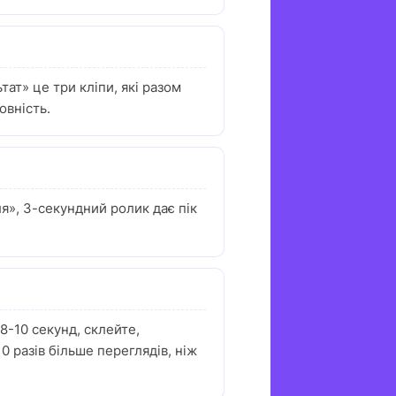
тат» це три кліпи, які разом
овність.
ля», 3-секундний ролик дає пік
8-10 секунд, склейте,
 разів більше переглядів, ніж