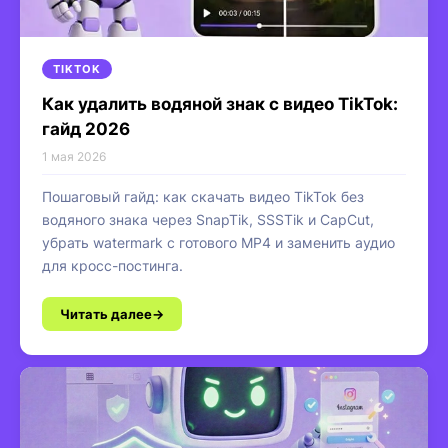
TIKTOK
Как удалить водяной знак с видео TikTok:
гайд 2026
1 мая 2026
Пошаговый гайд: как скачать видео TikTok без
водяного знака через SnapTik, SSSTik и CapCut,
убрать watermark с готового MP4 и заменить аудио
для кросс-постинга.
Читать далее